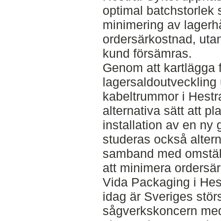
optimal batchstorlek 
minimering av lagerh
ordersärkostnad, utan
kund försämras.
Genom att kartlägga f
lagersaldoutveckling
kabeltrummor i Hestr
alternativa sätt att p
installation av en ny 
studeras också alterna
samband med omställni
att minimera ordersä
Vida Packaging i Hes
idag är Sveriges stör
sågverkskoncern med