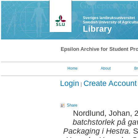
Sveriges lantbruksuniversitet
Swedish University of Agricult
Library
Epsilon Archive for Student Pro
Home
About
B
Login
Create Account
Share
Nordlund, Johan
, 
batchstorlek på ga
Packaging i Hestra.
SL