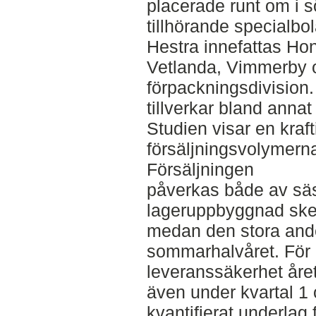
placerade runt om i 
tillhörande specialbo
Hestra innefattas Ho
Vetlanda, Vimmerby o
förpackningsdivision
tillverkar bland anna
Studien visar en kraf
försäljningsvolymern
Försäljningen
påverkas både av säs
lageruppbyggnad sker
medan den stora ande
sommarhalvåret. För 
leveranssäkerhet året 
även under kvartal 1 
kvantifierat underlag