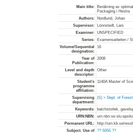
Main title:
Beräkning av optimal
Packaging i Hestra
Authors:
Nordlund, Johan
Supervisor:
Lönnstedt, Lars
Examiner:
UNSPECIFIED
Series:
Examensarbeten / SLU
Volume/Sequential
16
designation:
Year of
2008
Publication:
Level and depth
Other
descriptor:
Student's
1140A Master of Scie
programme
affiliation:
Supervising
(S) > Dept. of Fores
department:
Keywords:
batchstorlek, gavelsp
URN:NBN:
urn:nbn:se:slu:epsil
Permanent URL:
http://urn.kb.se/res
Subject. Use of
?? 5055 ??