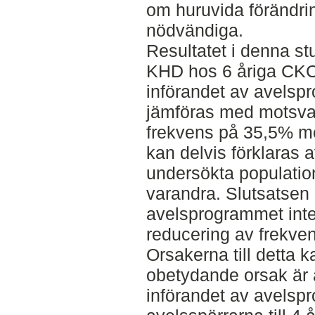
om huruvida förändrin
nödvändiga.
Resultatet i denna st
KHD hos 6 åriga CKCS
införandet av avelsp
jämföras med motsv
frekvens på 35,5% me
kan delvis förklaras a
undersökta populatio
varandra. Slutsatsen 
avelsprogrammet inte
reducering av frekv
Orsakerna till detta 
obetydande orsak är
införandet av avelsp