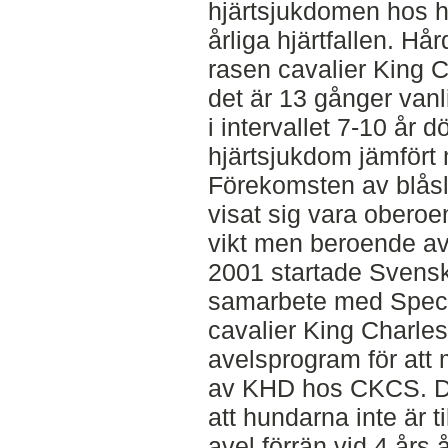
hjärtsjukdomen hos 
årliga hjärtfallen. Hå
rasen cavalier King 
det är 13 gånger vanl
i intervallet 7-10 år 
hjärtsjukdom jämfört
Förekomsten av blåslj
visat sig vara oberoe
vikt men beroende a
2001 startade Svens
samarbete med Speci
cavalier King Charle
avelsprogram för att
av KHD hos CKCS. De
att hundarna inte är ti
avel förrän vid 4 års