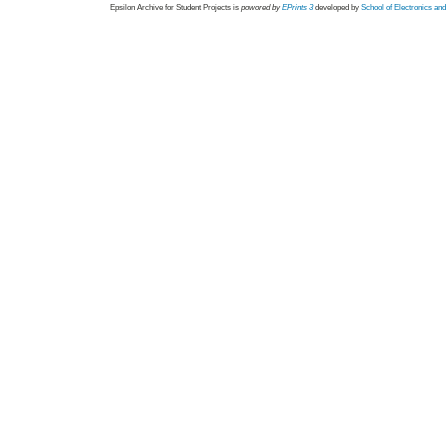
Epsilon Archive for Student Projects is
powored by
EPrints 3
developed by
School of Electronics an