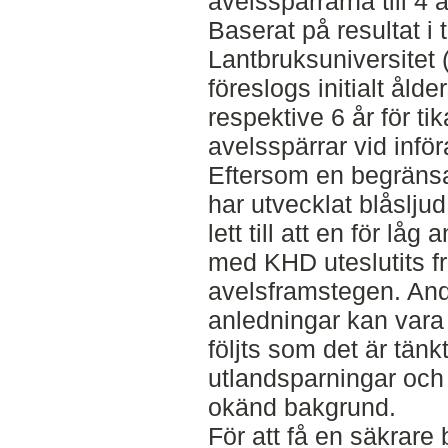
avelsspärrarna till 4 å
Baserat på resultat i 
Lantbruksuniversitet 
föreslogs initialt åld
respektive 6 år för ti
avelsspärrar vid infö
Eftersom en begräns
har utvecklat blåsljud
lett till att en för låg
med KHD uteslutits f
avelsframstegen. And
anledningar kan vara
följts som det är tänk
utlandsparningar och
okänd bakgrund.
För att få en säkrare 