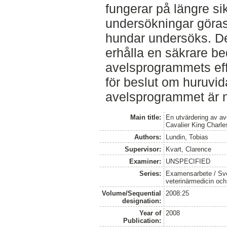
fungerar på längre si
undersökningar göras
hundar undersöks. Det
erhålla en säkrare b
avelsprogrammets effe
för beslut om huruvid
avelsprogrammet är 
Main title:
En utvärdering av av
Cavalier King Charle
Authors:
Lundin, Tobias
Supervisor:
Kvart, Clarence
Examiner:
UNSPECIFIED
Series:
Examensarbete / Sver
veterinärmedicin oc
Volume/Sequential
2008:25
designation:
Year of
2008
Publication: