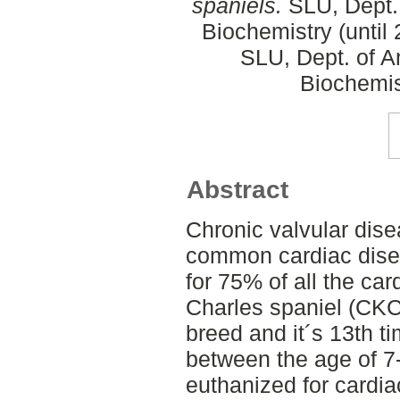
spaniels.
SLU, Dept.
Biochemistry (until
SLU, Dept. of A
Biochemis
Abstract
Chronic valvular dis
common cardiac dise
for 75% of all the ca
Charles spaniel (CKC
breed and it´s 13th t
between the age of 7-
euthanized for cardi