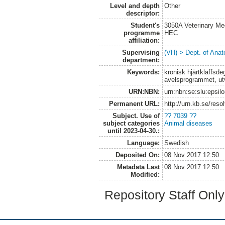
Level and depth
Other
descriptor:
Student's
3050A Veterinary Me
programme
HEC
affiliation:
Supervising
(VH) > Dept. of Anat
department:
Keywords:
kronisk hjärtklaffsde
avelsprogrammet, ut
URN:NBN:
urn:nbn:se:slu:epsil
Permanent URL:
http://urn.kb.se/res
Subject. Use of
?? 7039 ??
subject categories
Animal diseases
until 2023-04-30.:
Language:
Swedish
Deposited On:
08 Nov 2017 12:50
Metadata Last
08 Nov 2017 12:50
Modified:
Repository Staff Onl