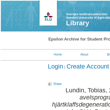
Sveriges lantbruksuniversitet
Swedish University of Agricult
Library
Epsilon Archive for Student Pro
Home
About
B
Login
Create Account
Share
Lundin, Tobias
,
avelsprogr
hjärtklaffsdegenerat