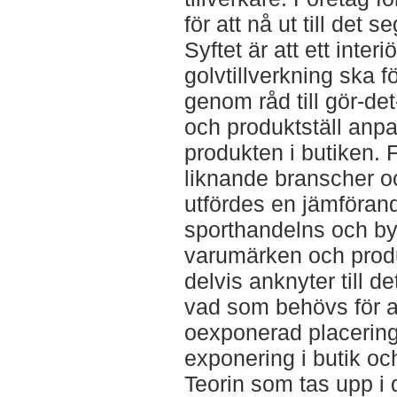
för att nå ut till det 
Syftet är att ett inte
golvtillverkning ska f
genom råd till gör-det
och produktställ anpas
produkten i butiken. F
liknande branscher o
utfördes en jämföran
sporthandelns och b
varumärken och produ
delvis anknyter till de
vad som behövs för att
oexponerad placering 
exponering i butik och
Teorin som tas upp i 