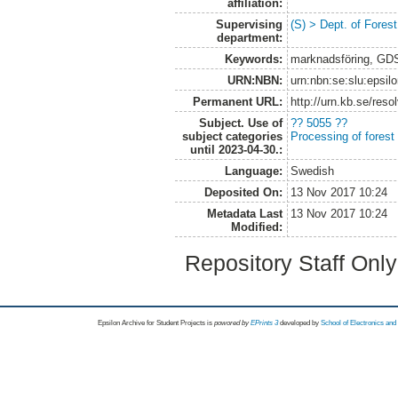
affiliation:
Supervising
(S) > Dept. of Fores
department:
Keywords:
marknadsföring, GDS
URN:NBN:
urn:nbn:se:slu:epsil
Permanent URL:
http://urn.kb.se/res
Subject. Use of
?? 5055 ??
subject categories
Processing of forest
until 2023-04-30.:
Language:
Swedish
Deposited On:
13 Nov 2017 10:24
Metadata Last
13 Nov 2017 10:24
Modified:
Repository Staff Onl
Epsilon Archive for Student Projects is
powored by
EPrints 3
developed by
School of Electronics an