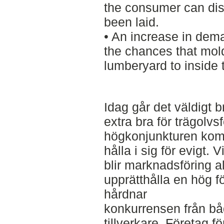
the consumer can disp
been laid.
• An increase in dema
the chances that mol
lumberyard to inside 
Idag går det väldigt 
extra bra för trägolv
högkonjunkturen komm
hålla i sig för evigt. 
blir marknadsföring all
upprätthålla en hög f
hårdnar
konkurrensen från b
tillverkare. Företag fö