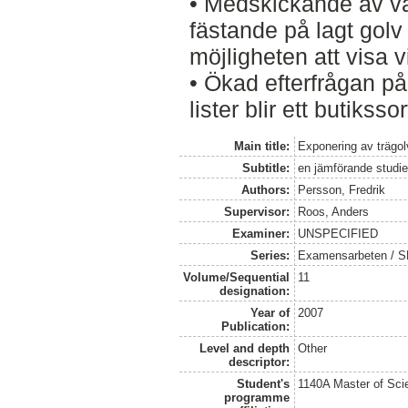
• Medskickande av va
fästande på lagt golv
möjligheten att visa v
• Ökad efterfrågan på 
lister blir ett butiksso
Main title:
Exponering av trägol
Subtitle:
en jämförande studie
Authors:
Persson, Fredrik
Supervisor:
Roos, Anders
Examiner:
UNSPECIFIED
Series:
Examensarbeten / SLU
Volume/Sequential
11
designation:
Year of
2007
Publication:
Level and depth
Other
descriptor:
Student's
1140A Master of Scie
programme