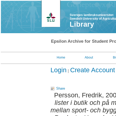
Sveriges lantbruksuniversitet
Swedish University of Agricult
Library
Epsilon Archive for Student Pro
Home
About
B
Login
Create Account
Share
Persson, Fredrik
, 20
lister i butik och på
mellan sport- och byg