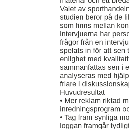
material och ett bred
Valet av sporthandel
studien beror på de l
som finns mellan ko
intervjuerna har pers
frågor från en intervj
spelats in för att sen
enlighet med kvalitat
sammanfattas sen i et
analyseras med hjälp 
friare i diskussionskap
Huvudresultat
• Mer reklam riktad 
inredningsprogram oc
• Tag fram synliga m
loggan framgår tydlig