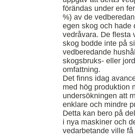
förändas under en fem
%) av de vedberedan
egen skog och hade där
vedråvara. De flest
skog bodde inte på s
vedberedande hushål
skogsbruks- eller jord
omfattning.
Det finns idag avanc
med hög produktion 
undersökningen att 
enklare och mindre pr
Detta kan bero på dels
i nya maskiner och de
vedarbetande ville få 