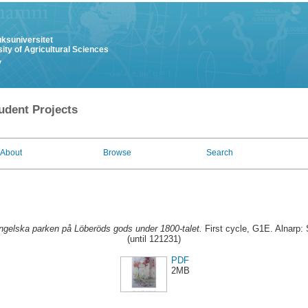
uksuniversitet
ity of Agricultural Sciences
y
udent Projects
About
Browse
Search
ngelska parken på Löberöds gods under 1800-talet.
First cycle, G1E. Alnarp:
(until 121231)
PDF
2MB