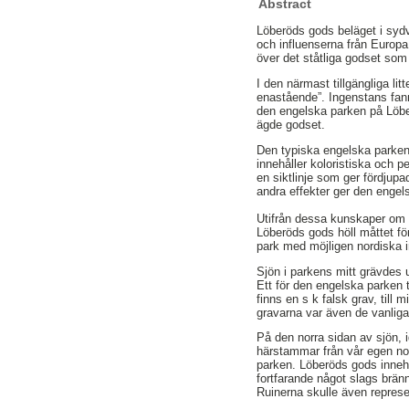
Abstract
Löberöds gods beläget i sydv
och influenserna från Europa 
över det ståtliga godset som
I den närmast tillgängliga li
enastående”. Ingenstans fann
den engelska parken på Löber
ägde godset.
Den typiska engelska parken 
innehåller koloristiska och p
en siktlinje som ger fördjup
andra effekter ger den engels
Utifrån dessa kunskaper om 
Löberöds gods höll måttet för
park med möjligen nordiska i
Sjön i parkens mitt grävdes 
Ett för den engelska parken 
finns en s k falsk grav, till
gravarna var även de vanliga
På den norra sidan av sjön, 
härstammar från vår egen nord
parken. Löberöds gods innehå
fortfarande något slags brän
Ruinerna skulle även repres