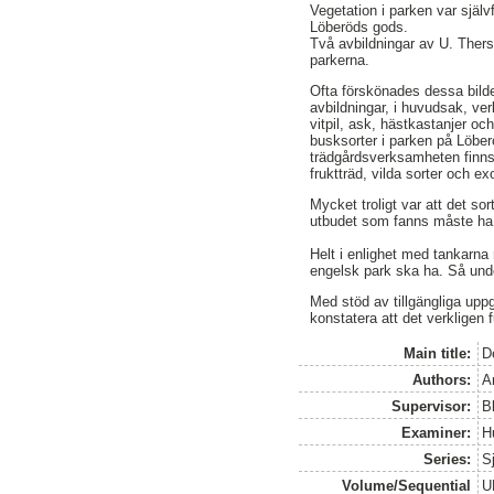
Vegetation i parken var själv
Löberöds gods.
Två avbildningar av U. Thers
parkerna.
Ofta förskönades dessa bilder
avbildningar, i huvudsak, ver
vitpil, ask, hästkastanjer oc
busksorter i parken på Löbe
trädgårdsverksamheten finns s
fruktträd, vilda sorter och ex
Mycket troligt var att det 
utbudet som fanns måste ha g
Helt i enlighet med tankarna
engelsk park ska ha. Så unde
Med stöd av tillgängliga upp
konstatera att det verkligen 
Main title:
D
Authors:
A
Supervisor:
B
Examiner:
H
Series:
S
Volume/Sequential
U