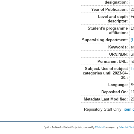
designation:
Year of Publication:
2
Level and depth
F
descriptor:
Student's programme
L
affiliation:
Supervising department:
(
Keywords:
e
URN:NBN:
u
Permanent URL:
h
Subject. Use of subject
L
categories until 2023-04-
30.:
Language:
S
Deposited On:
1
Metadata Last Modified:
2
Repository Staff Only:
item 
Epsilon Archive for Student Projects is
powored by
EPrints 3
developed by
School of Elec