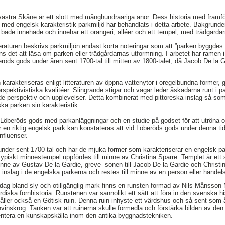
ästra Skåne är ett slott med månghundraåriga anor. Dess historia med framföra
med engelsk karakteristik parkmiljö har behandlats i detta arbete. Bakgrunden 
 både innehade och innehar ett orangeri, alléer och ett tempel, med trädgårda
tteraturen beskrivs parkmiljön endast korta noteringar som att ”parken byggdes u
s det att läsa om parken eller trädgårdarnas utformning. I arbetet har ramen 
öds gods under åren sent 1700-tal till mitten av 1800-talet, då Jacob De la 
karakteriseras enligt litteraturen av öppna vattenytor i oregelbundna forme
erspektivistiska kvalitéer. Slingrande stigar och vägar leder åskådarna runt i p
ade perspektiv och upplevelser. Detta kombinerat med pittoreska inslag så so
ka parken sin karakteristik.
Löberöds gods med parkanläggningar och en studie på godset för att utröna
 en riktig engelsk park kan konstateras att vid Löberöds gods under denna tid 
nfluenser.
under sent 1700-tal och har de mjuka former som karakteriserar en engelsk pa
typiskt minnestempel uppfördes till minne av Christina Sparre. Templet är ett
 minne av Gustav De la Gardie, greve- sonen till Jacob De la Gardie och Christi
 inslag i de engelska parkerna och restes till minne av en person eller händel
idag bland sly och otillgänglig mark finns en runsten formad av Nils Månsso
iska fornhistoria. Runstenen var sannolikt ett sätt att föra in den svenska hi
ller också en Götisk ruin. Denna ruin inhyste ett värdshus och så sent som 
nvinskrog. Tanken var att ruinerna skulle förmedla och förstärka bilden av de
entera en kunskapskälla inom den antika byggnadstekniken.