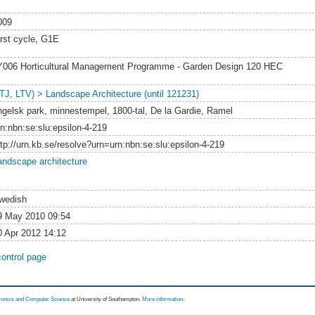
009
irst cycle, G1E
Y006 Horticultural Management Programme - Garden Design 120 HEC
LTJ, LTV) > Landscape Architecture (until 121231)
ngelsk park, minnestempel, 1800-tal, De la Gardie, Ramel
rn:nbn:se:slu:epsilon-4-219
ttp://urn.kb.se/resolve?urn=urn:nbn:se:slu:epsilon-4-219
andscape architecture
wedish
9 May 2010 09:54
0 Apr 2012 14:12
control page
tronics and Computer Science
at University of Southampton.
More information
.