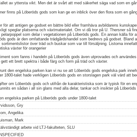
fallet av yttersta vikt. Men det är svårt att med säkerhet säga vad som en gån
ner finns på Löberöds gods som kan ge en inblick över den flora som en gång
 för att antigen ge godset en bättre bild eller framhäva avbildarens kunskaper
kligt speglar platserna och växtmaterialet. Om vi då tror på U. Thersner så fi
h pelarpoppel som delar i vegetationen på Löberöds gods. En annan källa för at
röds gods är den omfattande trädgårdshandel som bedrevs på godset. Bland a
ortimentslistor över träd och buskar som var till försäljning. Listorna innefatt
otiska växter för orangerier
sortiment som fanns i handeln på Löberöds gods även utprovades och användes
ett ett brett spektra i både färg och form på träd och växter.
 runt den engelska parken kan vi nu se att Löberöds gods engelska park inneh
r 1800-talet hade verkligen Löberöds gods en storslagen park väl värd att be
gifter om Löberöds gods och utifrån de karakteristiska som är typisk för en 
funnits en sådan i all sin glans med alla delar, tankar och insikter på Löberöd
en engelska parken på Löberöds gods under 1800-talet
rvidsson, Gry
lom, Angelika
uisman, Mark
jälvständigt arbete vid LTJ-fakulteten, SLU
NSPECIFIED