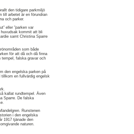
llt den tidigare parkmiljö
till arbetet är en förundran
rna och parker.
t” eller ”parken var
i huvudsak kommit att bli
Gardie samt Christina Sparre
r, grönområden som både
arken för att då och då finna
m tempel, falska gravar och
 om den engelska parken på
tillkom en fullvärdig engelsk
rk.
 så kallat rundtempel. Även
na Sparre. De falska
se.
n Mandelgren. Runstenen
storien i den engelska
år 1917 tjänade den
n omgivande naturen.