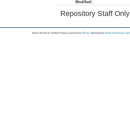
Modified:
Repository Staff Onl
Epsilon Archive for Student Projects is
powored by
EPrints 3
developed by
School of Electronics an