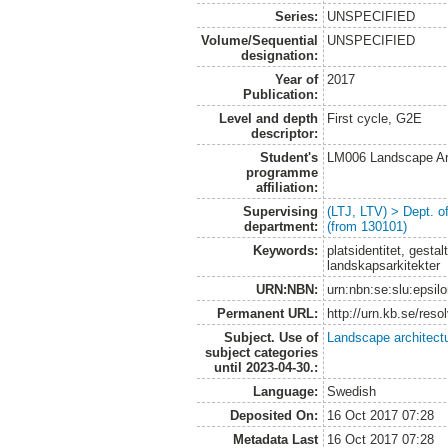
Series:
UNSPECIFIED
Volume/Sequential
UNSPECIFIED
designation:
Year of
2017
Publication:
Level and depth
First cycle, G2E
descriptor:
Student's
LM006 Landscape Ar
programme
affiliation:
Supervising
(LTJ, LTV) > Dept. 
department:
(from 130101)
Keywords:
platsidentitet, gesta
landskapsarkitekter
URN:NBN:
urn:nbn:se:slu:epsil
Permanent URL:
http://urn.kb.se/res
Subject. Use of
Landscape architect
subject categories
until 2023-04-30.:
Language:
Swedish
Deposited On:
16 Oct 2017 07:28
Metadata Last
16 Oct 2017 07:28