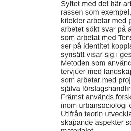
Syftet med det här ar
rassen som exempel,
kitekter arbetar med 
arbetet sökt svar på 
som arbetat med Tenst
ser på identitet koppla
synsätt visar sig i ge
Metoden som används i
tervjuer med landska
som arbetar med proj
själva förslagshandli
Främst används forsk
inom urbansociologi o
Utifrån teorin utveckla
skapande aspekter s
materialet.