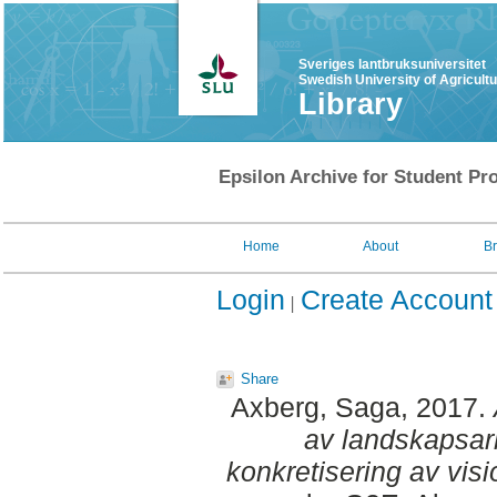
Sveriges lantbruksuniversitet
Swedish University of Agricult
Library
Epsilon Archive for Student Pro
Home
About
B
Login
Create Account
Share
Axberg, Saga
, 2017.
av landskapsark
konkretisering av vis