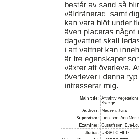
består av sand så bli
väldränerad, samtidig
kan vara blöt under 
även placeras något ne
dagvattnet skall ledas 
i att vattnet kan inne
är tre egenskaper som
växter att överleva. At
överlever i denna typ
intresserar mig.
Main title:
Attraktiv vegetations
Sverige
Authors:
Madsen, Julia
Supervisor:
Fransson, Ann-Mari
Examiner:
Gustafsson, Eva-Lo
Series:
UNSPECIFIED