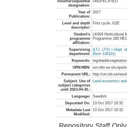
Volume/Sequential
UNSPECIFIED
designation:
Year of
2017
Publication:
Level and depth
First cycle, G2E
descriptor:
Student's
LK004 Horticultural
programme
Programme 180 HE
affiliation:
Supervising
(LTJ, LTV) > Dept. 
department:
(from 130101)
Keywords:
regnbäddsvegetation, 
URN:NBN:
urn:nbn:se:slu:epsil
Permanent URL:
http://urn.kb.se/res
Subject. Use of
Land economics and 
subject categories
until 2023-04-30.:
Language:
Swedish
Deposited On:
13 Oct 2017 10:32
Metadata Last
13 Oct 2017 10:32
Modified:
Repository Staff Onl