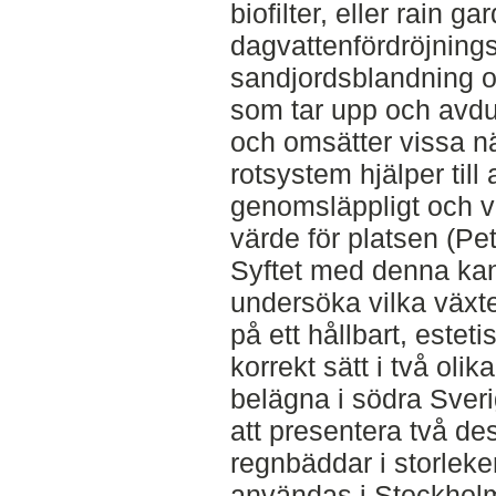
biofilter, eller rain 
dagvattenfördröjnin
sandjordsblandning o
som tar upp och avdun
och omsätter vissa 
rotsystem hjälper till a
genomsläppligt och väx
värde för platsen (Pe
Syftet med denna kan
undersöka vilka växt
på ett hållbart, estet
korrekt sätt i två oli
belägna i södra Sver
att presentera två desi
regnbäddar i storlek
användas i Stockhol