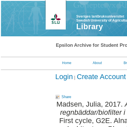
Sveriges lantbruksuniversitet
Swedish University of Agricult
Library
Epsilon Archive for Student Pro
Home
About
B
Login
Create Account
Share
Madsen, Julia
, 2017.
regnbäddar/biofilter i
First cycle, G2E. Al