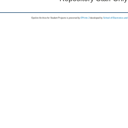
Epsilon Archive for Student Projects is
powored by
EPrints 3
developed by
School of Electronics an