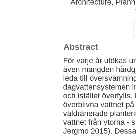
Architecture, Plan
Abstract
För varje år utökas u
även mängden hårdgjo
leda till översvämning
dagvattensystemen int
och istället överfylls.
överblivna vattnet på 
väldränerade planter
vattnet från ytorna - 
Jergmo 2015). Dessa 