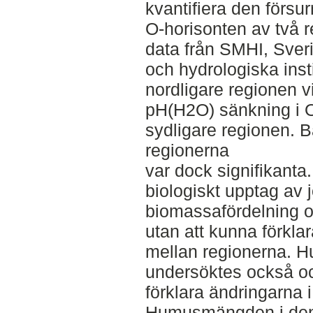
kvantifiera den försu
O-horisonten av två r
data från SMHI, Sver
och hydrologiska inst
nordligare regionen v
pH(H2O) sänkning i 
sydligare regionen. 
regionerna
var dock signifikant
biologiskt upptag av j
biomassafördelning o
utan att kunna förkla
mellan regionerna. 
undersöktes också oc
förklara ändringarna 
Humusmängden i den