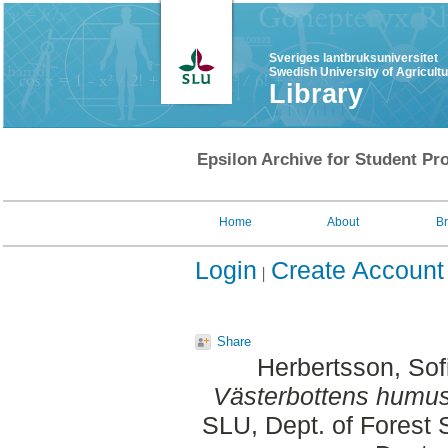
Sveriges lantbruksuniversitet
Swedish University of Agricult
Library
Epsilon Archive for Student Pro
Home
About
B
Login
Create Account
Share
Herbertsson, Sof
Västerbottens humusl
SLU, Dept. of Forest 