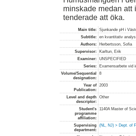
minskade medan att i
tenderade att öka.
Main title:
Sjunkande pH i Väst
Subtitle:
en kvantitativ analys
Authors:
Herbertsson, Sofia
Supervisor:
Karltun, Erik
Examiner:
UNSPECIFIED
Series:
Examensarbete vid in
Volume/Sequential
8
designation:
Year of
2003
Publication:
Level and depth
Other
descriptor:
Student's
1140A Master of Scie
programme
affiliation:
Supervising
(NL, NJ) > Dept. of F
department: