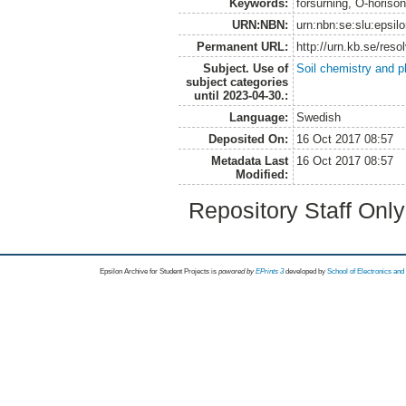
Keywords:
försurning, O-horiso
URN:NBN:
urn:nbn:se:slu:epsil
Permanent URL:
http://urn.kb.se/res
Subject. Use of
Soil chemistry and p
subject categories
until 2023-04-30.:
Language:
Swedish
Deposited On:
16 Oct 2017 08:57
Metadata Last
16 Oct 2017 08:57
Modified:
Repository Staff Onl
Epsilon Archive for Student Projects is
powored by
EPrints 3
developed by
School of Electronics an