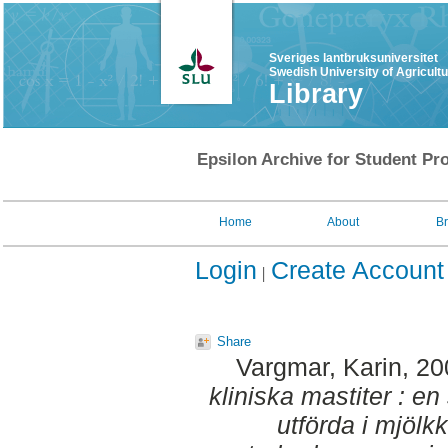
Sveriges lantbruksuniversitet
Swedish University of Agricult
Library
Epsilon Archive for Student Pro
Home
About
B
Login
Create Account
Share
Vargmar, Karin
, 2
kliniska mastiter : e
utförda i mjölk