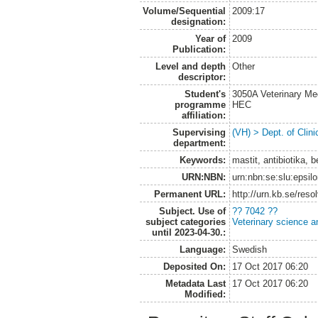
Volume/Sequential
2009:17
designation:
Year of
2009
Publication:
Level and depth
Other
descriptor:
Student's
3050A Veterinary Me
programme
HEC
affiliation:
Supervising
(VH) > Dept. of Clini
department:
Keywords:
mastit, antibiotika, 
URN:NBN:
urn:nbn:se:slu:epsil
Permanent URL:
http://urn.kb.se/res
Subject. Use of
?? 7042 ??
subject categories
Veterinary science a
until 2023-04-30.:
Language:
Swedish
Deposited On:
17 Oct 2017 06:20
Metadata Last
17 Oct 2017 06:20
Modified: