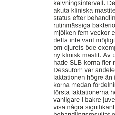
kalvningsintervall. D
akuta kliniska masti
status efter behandli
rutinmässiga bakteri
mjölken fem veckor ef
detta inte varit möjli
om djurets öde exempe
ny klinisk mastit. Av 
hade SLB-korna fler 
Dessutom var andelen
laktationen högre än 
korna medan fördelni
första laktationerna 
vanligare i bakre juv
visa några signifikant
behandlingsresultat e