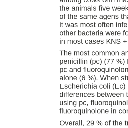
the animals five week
of the same agens th
it was most often inf
other bacteria were f
in most cases KNS +
The most common ant
penicillin (pc) (77 %)
pc and fluoroquinolo
alone (6 %). When st
Escherichia coli (Ec)
differences between 
using pc, fluoroquino
fluoroquinolone in co
Overall, 29 % of the 