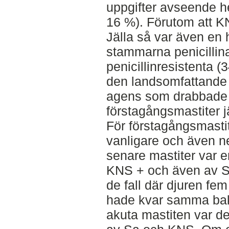
uppgifter avseende h
16 %). Förutom att KN
Jälla så var även en
stammarna penicillin
penicillinresistenta 
den landsomfattande 
agens som drabbade 
förstagångsmastiter j
För förstagångsmasti
vanligare och även ne
senare mastiter var 
KNS + och även av St
de fall där djuren fe
hade kvar samma bak
akuta mastiten var det