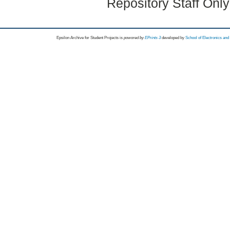
Repository Staff Onl
Epsilon Archive for Student Projects is
powored by
EPrints 3
developed by
School of Electronics an