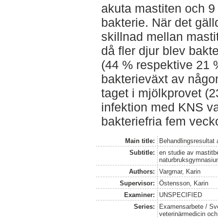
akuta mastiten och 
bakterie. När det gäl
skillnad mellan mast
då fler djur blev bakt
(44 % respektive 21 %
bakterieväxt av någo
taget i mjölkprovet (
infektion med KNS va
bakteriefria fem veck
Main title:
Behandlingsresultat 
Subtitle:
en studie av mastitb
naturbruksgymnasiu
Authors:
Vargmar, Karin
Supervisor:
Östensson, Karin
Examiner:
UNSPECIFIED
Series:
Examensarbete / Sver
veterinärmedicin oc