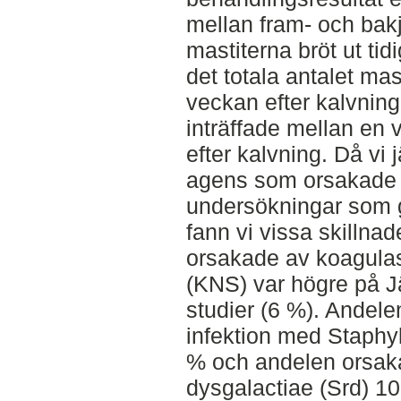
mellan fram- och bakj
mastiterna bröt ut tid
det totala antalet mas
veckan efter kalvnin
inträffade mellan en 
efter kalvning. Då vi
agens som orsakade 
undersökningar som g
fann vi vissa skillnad
orsakade av koagulas
(KNS) var högre på Jä
studier (6 %). Andele
infektion med Staphy
% och andelen orsak
dysgalactiae (Srd) 10 