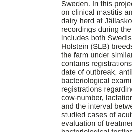
Sweden. In this proje
on clinical mastitis a
dairy herd at Jällas
recordings during the
includes both Swedi
Holstein (SLB) breed
the farm under simila
contains registration
date of outbreak, ant
bacteriological exami
registrations regardi
cow-number, lactatio
and the interval bet
studied cases of acute
evaluation of treatm
bacteriological testin