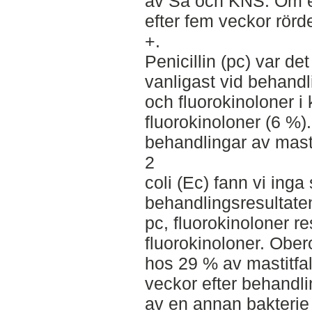
av Sa och KNS. Om en
efter fem veckor rörde
+.
Penicillin (pc) var de
vanligast vid behandl
och fluorokinoloner i
fluorokinoloner (6 %).
behandlingar av mast
2
coli (Ec) fann vi inga 
behandlingsresultate
pc, fluorokinoloner 
fluorokinoloner. Obe
hos 29 % av mastitfal
veckor efter behandli
av en annan bakterie