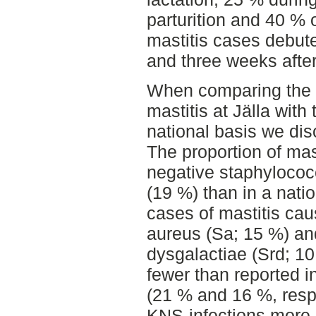
parturition and 40 % 
mastitis cases debu
and three weeks after
When comparing the m
mastitis at Jälla with 
national basis we di
The proportion of ma
negative staphylococc
(19 %) than in a nati
cases of mastitis ca
aureus (Sa; 15 %) an
dysgalactiae (Srd; 10
fewer than reported in
(21 % and 16 %, respe
KNS-infections more 