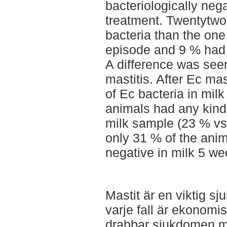
bacteriologically nega
treatment. Twentytwo
bacteria than the one
episode and 9 % had 
A difference was se
mastitis. After Ec ma
of Ec bacteria in mil
animals had any kind 
milk sample (23 % vs
only 31 % of the anim
negative in milk 5 we
Mastit är en viktig s
varje fall är ekonom
drabbar sjukdomen må