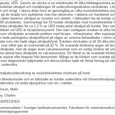
ppsala, UDS. Genom att skicka ut en enkätstudie till olika bilddiagnostiska av
lettärt ultraljud och inställningen till undersökningstekniken utvärderats. Lit
et och övrigt. I dessa delar finns en genomgång av vilka muskelskelettära st
g på de skador och sjukdomar man kan observera. I delarna om frambenet oc
a delen beskrivs ultraljud av muskler och skelett. I fallstudien har de hundar 
09 utvärderats. Sammanlagt har 53 hundar ultraljudats med muskelskelettär fr
ära ultraljuden för ca 1,2 % av UDS totala antal ultraljud på hundar. Den vanli
lettärt vid UDS är bicepstenosynovit. Den näst vanligaste orsaken är olika f
om ultraljudats avseende problem med biceps-, infraspinatus- eller suprasp
 hade patologiska ultraljudsfynd på någon av senorna behandlades i större u
ndar som inte hade några ultraljudsfynd. Enkäten skickades ut till 29 olika kl
 svar vilket gav en svarsandel på 62 %. De svarande klinikerna angav att bi
ultraljudar, men de angav även calcaneussenan som en vanlig struktur att unde
ns period bara ultraljudat en calcaneussena. Ett flertal av de svarande klini
tar aspirat eller biopsier från bentumörer. Många av de kliniker som svarade p
t som diagnostiskt hjälpmedel och dessa kliniker hade ett flertal förslag på vilk
tt undersöka.
ltraljudsundersökning av muskelskelettära strukturer på hund
n litteraturstudie och en fallstudie av hundar undersökta vid Universitetsdjurs
ndersökta vid andra djursjukhus runt om i världen
ilsson, Malin
ey, Charles
NSPECIFIED
xamensarbete / Sveriges lantbruksuniversitet, Fakulteten för veterinärmedici
eterinärprogrammet