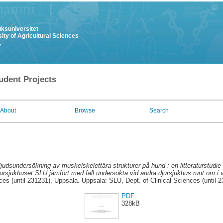
uksuniversitet
ity of Agricultural Sciences
y
udent Projects
About
Browse
Search
ljudsundersökning av muskelskelettära strukturer på hund : en litteraturstudie
ursjukhuset SLU jämfört med fall undersökta vid andra djursjukhus runt om i v
es (until 231231), Uppsala. Uppsala: SLU, Dept. of Clinical Sciences (until 
PDF
328kB