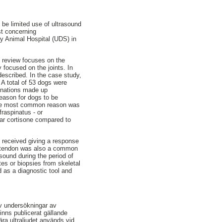
 be limited use of ultrasound
st concerning
ty Animal Hospital (UDS) in
re review focuses on the
 focused on the joints. In
escribed. In the case study,
A total of 53 dogs were
inations made up
eason for dogs to be
the most common reason was
fraspinatus - or
ar cortisone compared to
e received giving a response
l tendon was also a common
sound during the period of
tes or biopsies from skeletal
ed as a diagnostic tool and
av undersökningar av
inns publicerat gällande
ra ultraljudet används vid