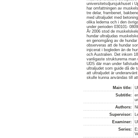
universitetsdjursjukhuset i U
har omfattningen av muskelske
tre delar, frambenet, bakben
med ultraljudet med betonin
olika lederna och i den övrig
under perioden 030101- 0809
År 2006 stod de muskelskelett
hundar ultraljudas muskelske
en genomgång av de hundar s
observeras att de hundar som
injicerat i bogleden än de hu
och Australien. Det inkom 18
vanligaste strukturerna man 
UDS där man under fallstudie
ultraljudet som guide då de 
att ultraljudet är underanvän
skulle kunna användas till a
Main title:
U
Subtitle:
e
u
Authors:
N
Supervisor:
L
Examiner:
U
Series:
E
V