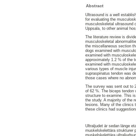
Abstract
Ultrasound is a well establis
for evaluating the musculosk
musculoskeletal ultrasound o
Uppsala, to other animal hosp
The literature review is divi
musculoskeletal abnormalitie
the miscellaneous section th
dogs examined with musculos
examined with musculoskelet
approximately 1.2 % of the 
examined with musculoskele
various types of muscle injur
supraspinatus tendon was de
those cases where no abnorm
The survey was sent out to 2
of 62 %. The biceps tendon
structure to examine. This i
the study. A majority of the 
lesions. Many of the clinics 
these clinics had suggestion
Ultraljudet är sedan länge e
muskelskelettära strukturer 
muskelskelettära ultraljudsu