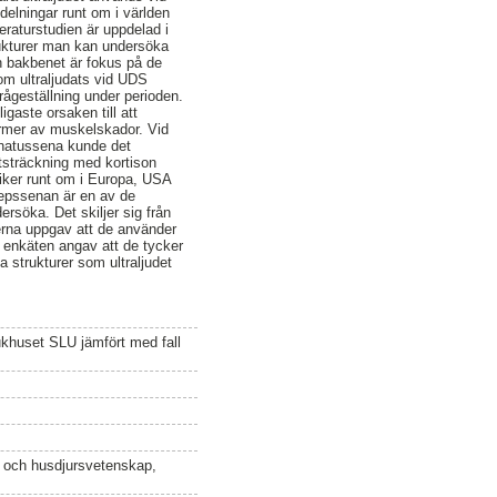
delningar runt om i världen
teraturstudien är uppdelad i
rukturer man kan undersöka
h bakbenet är fokus på de
som ultraljudats vid UDS
ågeställning under perioden.
gaste orsaken till att
ormer av muskelskador. Vid
inatussena kunde det
tsträckning med kortison
iniker runt om i Europa, USA
cepssenan är en av de
rsöka. Det skiljer sig från
kerna uppgav att de använder
å enkäten angav att de tycker
a strukturer som ultraljudet
jukhuset SLU jämfört med fall
n och husdjursvetenskap,