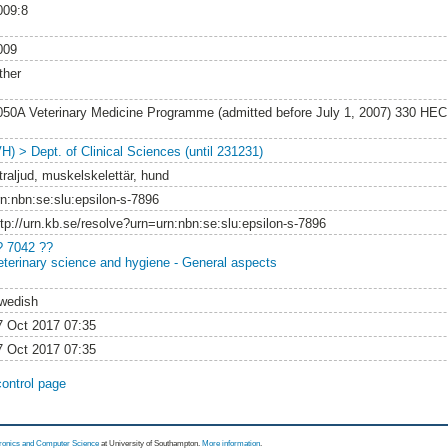
009:8
009
ther
050A Veterinary Medicine Programme (admitted before July 1, 2007) 330 HEC
VH) > Dept. of Clinical Sciences (until 231231)
traljud, muskelskelettär, hund
rn:nbn:se:slu:epsilon-s-7896
ttp://urn.kb.se/resolve?urn=urn:nbn:se:slu:epsilon-s-7896
? 7042 ??
eterinary science and hygiene - General aspects
wedish
7 Oct 2017 07:35
7 Oct 2017 07:35
control page
tronics and Computer Science
at University of Southampton.
More information
.