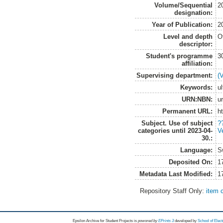
Volume/Sequential
2
designation:
Year of Publication:
2
Level and depth
O
descriptor:
Student's programme
3
affiliation:
Supervising department:
(
Keywords:
ul
URN:NBN:
u
Permanent URL:
h
Subject. Use of subject
?
categories until 2023-04-
V
30.:
Language:
S
Deposited On:
1
Metadata Last Modified:
1
Repository Staff Only:
item 
Epsilon Archive for Student Projects is
powored by
EPrints 3
developed by
School of Elec