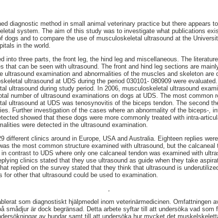
hed diagnostic method in small animal veterinary practice but there appears to
eletal system. The aim of this study was to investigate what publications exi
f dogs and to compare the use of musculoskeletal ultrasound at the Universi
itals in the world.
ded into three parts, the front leg, the hind leg and miscellaneous. The literatu
s that can be seen with ultrasound. The front and hind leg sections are mainly
e ultrasound examination and abnormalities of the muscles and skeleton are d
keletal ultrasound at UDS during the period 030101- 080909 were evaluated. 
al ultrasound during study period. In 2006, musculoskeletal ultrasound exam
total number of ultrasound examinations on dogs at UDS. The most common r
tal ultrasound at UDS was tenosynovitis of the biceps tendon. The second 
ies. Further investigation of the cases where an abnormality of the biceps-, in
tected showed that these dogs were more commonly treated with intra-articul
alities were detected in the ultrasound examination.
9 different clinics around in Europe, USA and Australia. Eighteen replies wer
 was the most common structure examined with ultrasound, but the calcanea
s in contrast to UDS where only one calcaneal tendon was examined with ultra
replying clinics stated that they use ultrasound as guide when they take aspira
that replied on the survey stated that they think that ultrasound is underutiliz
s for other that ultrasound could be used to examination.
,
tablerat som diagnostiskt hjälpmedel inom veterinärmedicinen. Omfattningen 
på smådjur är dock begränsad. Detta arbete syftar till att undersöka vad som f
ndersökningar av hundar samt till att undersöka hur mycket det muskelskelettä