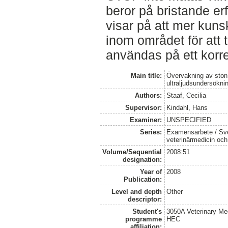
beror på bristande er
visar på att mer kun
inom området för att 
användas på ett korre
Main title:
Övervakning av ston 
ultraljudsundersökni
Authors:
Staaf, Cecilia
Supervisor:
Kindahl, Hans
Examiner:
UNSPECIFIED
Series:
Examensarbete / Sver
veterinärmedicin oc
Volume/Sequential
2008:51
designation:
Year of
2008
Publication:
Level and depth
Other
descriptor:
Student's
3050A Veterinary Me
programme
HEC
affiliation: