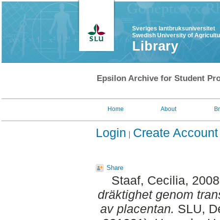
Sveriges lantbruksuniversitet
Swedish University of Agricult
Library
Epsilon Archive for Student Pro
Home
About
B
Login
Create Account
Share
Staaf, Cecilia
, 200
dräktighet genom tran
av placentan.
SLU, Dep