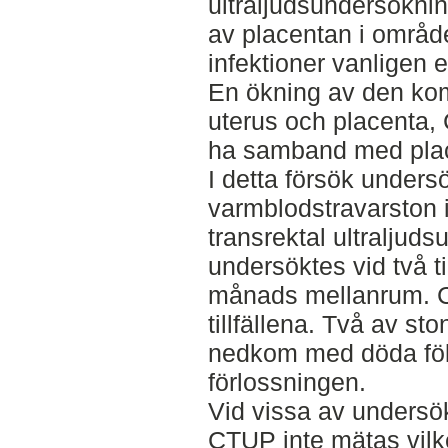
ultraljudsundersöknin
av placentan i områd
infektioner vanligen e
En ökning av den kom
uterus och placenta, 
ha samband med plac
I detta försök unders
varmblodstravarston 
transrektal ultraljud
undersöktes vid två ti
månads mellanrum. 
tillfällena. Två av st
nedkom med döda föl.
förlossningen.
Vid vissa av undersö
CTUP inte mätas vilk