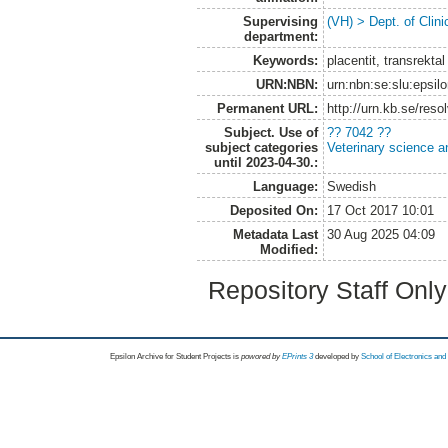
Supervising
(VH) > Dept. of Clini
department:
Keywords:
placentit, transrekta
URN:NBN:
urn:nbn:se:slu:epsil
Permanent URL:
http://urn.kb.se/res
Subject. Use of
?? 7042 ??
subject categories
Veterinary science a
until 2023-04-30.:
Language:
Swedish
Deposited On:
17 Oct 2017 10:01
Metadata Last
30 Aug 2025 04:09
Modified:
Repository Staff Onl
Epsilon Archive for Student Projects is
powored by
EPrints 3
developed by
School of Electronics an