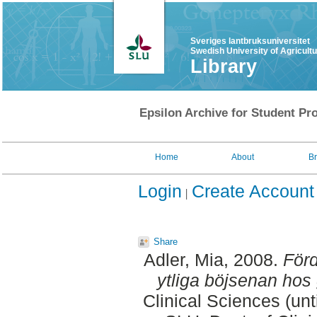
Sveriges lantbruksuniversitet
Swedish University of Agricult
Library
Epsilon Archive for Student Pro
Home
About
B
Login
Create Account
Share
Adler, Mia
, 2008.
För
ytliga böjsenan hos
Clinical Sciences (un