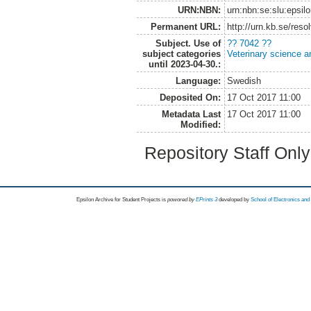
URN:NBN:
urn:nbn:se:slu:epsil
Permanent URL:
http://urn.kb.se/res
Subject. Use of
?? 7042 ??
subject categories
Veterinary science a
until 2023-04-30.:
Language:
Swedish
Deposited On:
17 Oct 2017 11:00
Metadata Last
17 Oct 2017 11:00
Modified:
Repository Staff Onl
Epsilon Archive for Student Projects is
powored by
EPrints 3
developed by
School of Electronics an