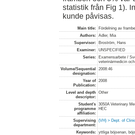
statistik från Fig 1). 
kunde påvisas.
Main title:
Fördelning av framb
Authors:
Adler, Mia
Supervisor:
Broström, Hans
Examiner:
UNSPECIFIED
Series:
Examensarbete / Sver
veterinärmedicin oc
Volume/Sequential
2008:46
designation:
Year of
2008
Publication:
Level and depth
Other
descriptor:
Student's
3050A Veterinary Me
programme
HEC
affiliation:
Supervising
(VH) > Dept. of Clini
department:
Keywords:
yttliga böjsenan, bö