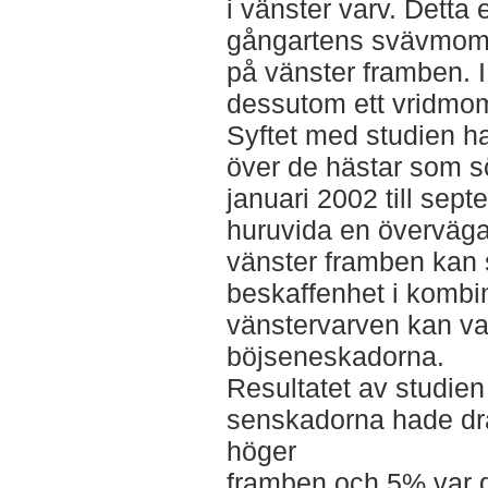
i vänster varv. Detta 
gångartens svävmome
på vänster framben. I
dessutom ett vridmome
Syftet med studien har
över de hästar som s
januari 2002 till sept
huruvida en överväg
vänster framben kan 
beskaffenhet i kombi
vänstervarven kan var
böjseneskadorna.
Resultatet av studien
senskadorna hade dr
höger
framben och 5% var d