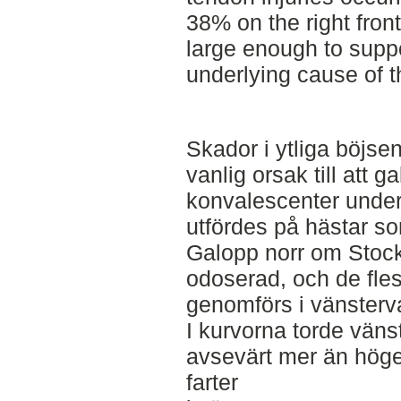
38% on the right front
large enough to suppo
underlying cause of t
Skador i ytliga böjse
vanlig orsak till att g
konvalescenter under
utfördes på hästar so
Galopp norr om Stock
odoserad, och de fle
genomförs i vänsterv
I kurvorna torde väns
avsevärt mer än höge
farter