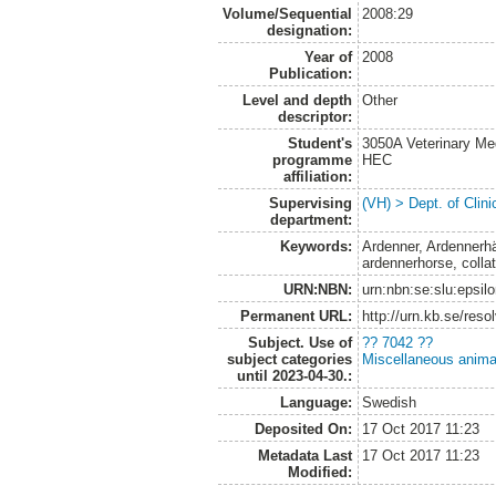
Volume/Sequential
2008:29
designation:
Year of
2008
Publication:
Level and depth
Other
descriptor:
Student's
3050A Veterinary Me
programme
HEC
affiliation:
Supervising
(VH) > Dept. of Clini
department:
Keywords:
Ardenner, Ardennerh
ardennerhorse, collat
URN:NBN:
urn:nbn:se:slu:epsil
Permanent URL:
http://urn.kb.se/res
Subject. Use of
?? 7042 ??
subject categories
Miscellaneous anima
until 2023-04-30.:
Language:
Swedish
Deposited On:
17 Oct 2017 11:23
Metadata Last
17 Oct 2017 11:23
Modified: