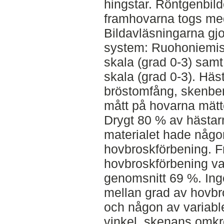
hingstar. Röntgenbil
framhovarna togs med
Bildavläsningarna gjo
system: Ruohoniemis 
skala (grad 0-3) samt
skala (grad 0-3). Hä
bröstomfång, skenbe
mått på hovarna mätt
Drygt 80 % av hästar
materialet hade någo
hovbroskförbening. Fr
hovbroskförbening var
genomsnitt 69 %. Ing
mellan grad av hovbr
och någon av variabl
vinkel, skenans omkre