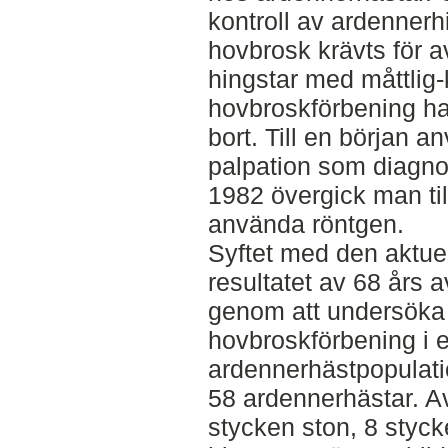
kontroll av ardennerh
hovbrosk krävts för
hingstar med måttlig-k
hovbroskförbening ha
bort. Till en början 
palpation som diagno
1982 övergick man till
använda röntgen.
Syftet med den aktue
resultatet av 68 års 
genom att undersöka
hovbroskförbening i 
ardennerhästpopulatio
58 ardennerhästar. A
stycken ston, 8 styc