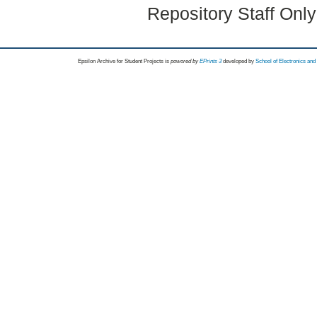
Repository Staff Onl
Epsilon Archive for Student Projects is
powored by
EPrints 3
developed by
School of Electronics an