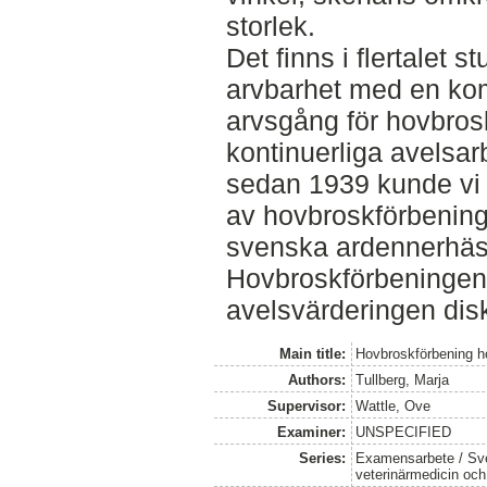
storlek.
Det finns i flertalet 
arvbarhet med en ko
arvsgång för hovbrosk
kontinuerliga avelsa
sedan 1939 kunde vi 
av hovbroskförbening
svenska ardennerhäs
Hovbroskförbeningens
avelsvärderingen disk
Main title:
Hovbroskförbening h
Authors:
Tullberg, Marja
Supervisor:
Wattle, Ove
Examiner:
UNSPECIFIED
Series:
Examensarbete / Sver
veterinärmedicin oc