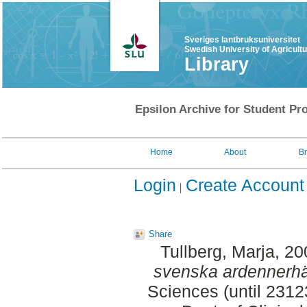
Sveriges lantbruksuniversitet
Swedish University of Agricult
Library
Epsilon Archive for Student Pro
Home
About
B
Login
Create Account
Share
Tullberg, Marja
, 2
svenska ardennerhä
Sciences (until 231