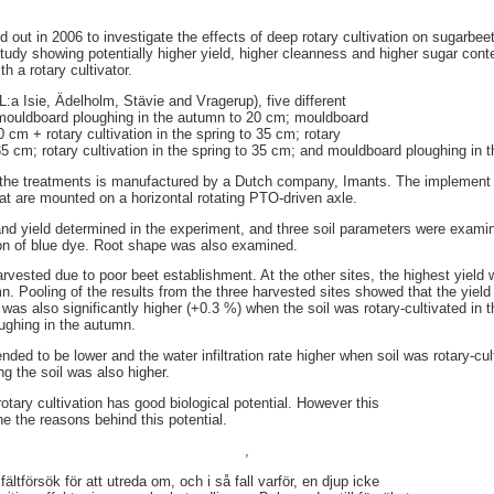
d out in 2006 to investigate the effects of deep rotary cultivation on sugarbe
udy showing potentially higher yield, higher cleanness and higher sugar cont
h a rotary cultivator.
(L:a Isie, Ädelholm, Stävie and Vragerup), five different
mouldboard ploughing in the autumn to 20 cm; mouldboard
 cm + rotary cultivation in the spring to 35 cm; rotary
35 cm; rotary cultivation in the spring to 35 cm; and mouldboard ploughing in 
n the treatments is manufactured by a Dutch company, Imants. The implement c
hat are mounted on a horizontal rotating PTO-driven axle.
nd yield determined in the experiment, and three soil parameters were examin
ration of blue dye. Root shape was also examined.
arvested due to poor beet establishment. At the other sites, the highest yield
mn. Pooling of the results from the three harvested sites showed that the yield
was also significantly higher (+0.3 %) when the soil was rotary-cultivated in
ughing in the autumn.
nded to be lower and the water infiltration rate higher when soil was rotary-cu
g the soil was also higher.
otary cultivation has good biological potential. However this
e the reasons behind this potential.
,
ltförsök för att utreda om, och i så fall varför, en djup icke