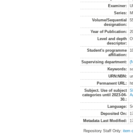
Examiner:
U
Series:
M
Volume/Sequential
5
designation:
Year of Publication:
2
Level and depth
O
descriptor:
Student's programme
1
affiliation:
Supervising department:
(
Keywords:
s
URN:NBN:
u
Permanent URL:
h
Subject. Use of subject
S
categories until 2023-04-
A
30.:
Language:
S
Deposited On:
1
Metadata Last Modified:
1
Repository Staff Only:
item 