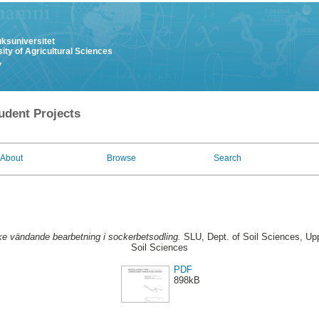
uksuniversitet
ity of Agricultural Sciences
y
udent Projects
About
Browse
Search
ke vändande bearbetning i sockerbetsodling.
SLU, Dept. of Soil Sciences, Up
Soil Sciences
PDF
898kB