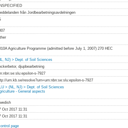
NSPECIFIED
eddelanden från Jordbearbetningsavdelningen
5
007
ther
010A Agriculture Programme (admitted before July 1, 2007) 270 HEC
NL, NJ) > Dept. of Soil Sciences
ockerbetor, djupbearbetning
rn:nbn:se:slu:epsilon-s-7927
ttp://urn.kb.se/resolve?urn=urn:nbn:se:slu:epsilon-s-7927
LU > (NL, NJ) > Dept. of Soil Sciences
griculture - General aspects
wedish
7 Oct 2017 11:31
7 Oct 2017 11:31
control page