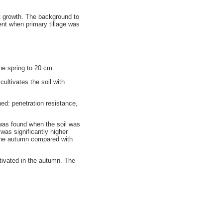
et growth. The background to
ent when primary tillage was
the spring to 20 cm.
ultivates the soil with
ed: penetration resistance,
 was found when the soil was
 was significantly higher
 the autumn compared with
ltivated in the autumn. The