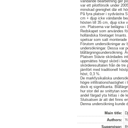
vändande bearbetning ger pos
var ett pilotförsök under 200
minskad grenighet där ett hös
På fyra platser i sydvästra Sk
cm + djup icke vändande bea
hösten till 35 cm, djup icke 
cm. Platserna var belägna i 
Redskapet som användes för 
holländska företaget Imant
spetsar som satt monterade 
Förutom undersökningar av 
undersökningar. Dessa var pe
blåfärgningsundersökning. 
Platsen Stävie skördades int
uppmättes högst skörd i le
skörderesultaten från de tre 
jämfört med traditionell höst
höst, 0,3 %.
De markfysikaliska undersökn
högre infiltrationshastighet
dock ej signifikanta. Blåfär
hur stor del av snittytan som
andel färgad yta hittas i de
Slutsatsen är att det finns en
Denna undersökning kunde do
Main title:
D
Authors:
Y
Supervisor:
R