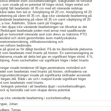
itiva effekter inom sockerbetsodlingen. Bakgrunden till försöket
5, som visade på en potential till högre skörd, högre renhet och
tplöjt fält bearbetats till 35 cm med ett roterande redskap.
åne lades fem led ut: höstplöjning till 20 cm, höstplöjning till 20
rbetning på våren till 35 cm, djup icke vändande bearbetning på
vändande bearbetning på våren till 35 cm samt vårplöjning till 20
L:a Isie, Ädelholm, Stävie samt på Vragerup.
den djupa icke vändande bearbetningen var tillverkat av det
s. Redskapet bearbetade jorden med armar med spadliknande
på en horisontell roterande axel som drevs av traktorns PTO.
bestånd och skörd genomfördes även markfysikaliska
netrometermätning, infiltrationsmätning och
Även rotform bedömdes.
e på grund av för dåligt bestånd. På de tre återstående platserna
det som bearbetats med Imants på hösten. En sammanslagning av
platserna visade att detta led gav en signifikant högre skörd, 4 %,
plöjning. Även sockerhalten var signifikant högre i ledet Imants
ingar visade tendenser till lägre penetrations motstånd och
 i ledet som bearbetats med Imants på hösten, skillnaderna var
gningsundersökningen visade på signifikanta skillnader avseende
 färgats blå. Både i alv och i matjord kunde signifikant högre
 led som bearbetats med Imants.
 biologisk potential i att bearbeta djupt i sockerbetsodlingen.
ck ej fastställa vad som skapar denna potential.
jup icke vändande bearbetning i sockerbetsodling
ngwe, Johan
ydberg, Tomas