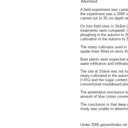
Abstract
A field experiment was carrie
the experiment was a 2005 st
carried out to 35 cm depth wit
On four field sites in Skåne 
treatments were compared: 
ploughing in the autumn to 20
cultivation in the autumn to 
The rotary cultivator used i
spade tines fitted on arms t
Beet plants were inspected a
water infiltration and infilt
The site at Stävie was not h
rotary-cultivated in the autu
(+4%) and the sugar content 
conventional mouldboard plo
The penetration resistance te
amount of blue colour coverin
The conclusion is that deep r
study was unable to determin
Under 2006 genomfördes ett fä