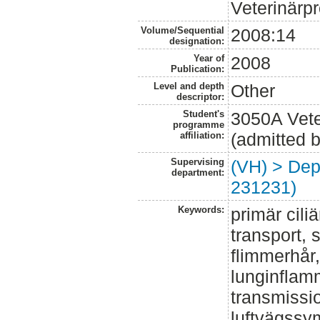
Veterinärp
Volume/Sequential
2008:14
designation:
Year of
2008
Publication:
Level and depth
Other
descriptor:
Student's
3050A Vet
programme
(admitted 
affiliation:
Supervising
(VH) > Dept
department:
231231)
Keywords:
primär cili
transport, 
flimmerhår,
lunginflam
transmissi
luftvägssym