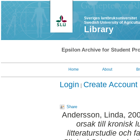
Sveriges lantbruksuniversitet
Swedish University of Agricult
Library
Epsilon Archive for Student Pro
Home
About
B
Login
Create Account
Share
Andersson, Linda
, 20
orsak till kronisk
litteraturstudie och f