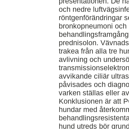
presentationen. De ha
och nedre luftvägsinfe
röntgenförändringar 
bronkopneumoni och 
behandlingsframgång 
prednisolon. Vävnads
trakea från alla tre 
avlivning och undersö
transmissionselektro
avvikande ciliär ultras
påvisades och diagn
varken ställas eller a
Konklusionen är att 
hundar med återkom
behandlingsresistenta
hund utreds bör grun