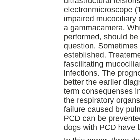
ultrastructural leision
electronmicroscope (
impaired mucociliary 
a gammacamera. Which
performed, should be
question. Sometimes 
esteblished. Treateme
fascilitating mucocili
infections. The progn
better the earlier dia
term consequenses in
the respiratory organs
failure caused by pul
PCD can be prevente
dogs with PCD have b