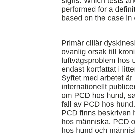
signs. Which tests an
performed for a defini
based on the case in 
Primär ciliär dyskines
ovanlig orsak till kron
luftvägsproblem hos 
endast kortfattat i litt
Syftet med arbetet är
internationellt publice
om PCD hos hund, sam
fall av PCD hos hund
PCD finns beskriven
hos människa. PCD o
hos hund och männis