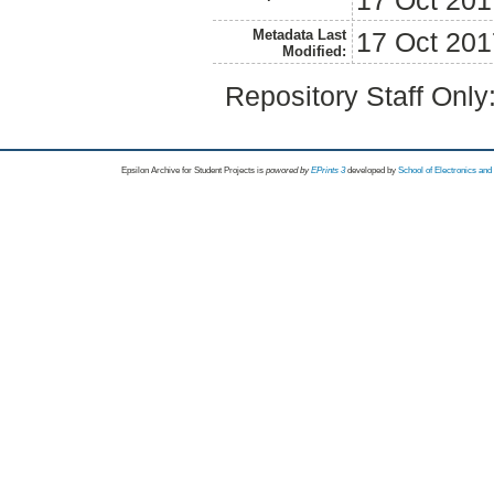
17 Oct 201
Metadata Last
17 Oct 201
Modified:
Repository Staff Only
Epsilon Archive for Student Projects is
powored by
EPrints 3
developed by
School of Electronics an