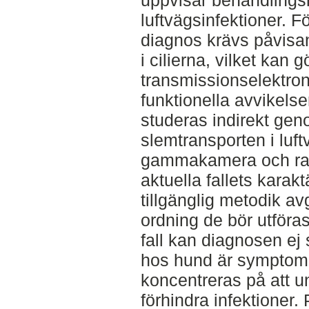
uppvisar behandlings
luftvägsinfektioner. Fö
diagnos krävs påvisan
i cilierna, vilket kan
transmissionselektro
funktionella avvikelser
studeras indirekt ge
slemtransporten i luf
gammakamera och rad
aktuella fallets karak
tillgänglig metodik avg
ordning de bör utföras
fall kan diagnosen ej 
hos hund är symptom
koncentreras på att u
förhindra infektioner