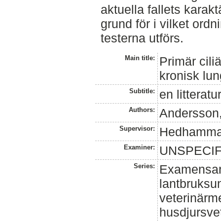
aktuella fallets karaktä
grund för i vilket ordn
testerna utförs.
Main title:
Primär cili
kronisk lu
Subtitle:
en litterat
Authors:
Andersson,
Supervisor:
Hedhamma
Examiner:
UNSPECIF
Series:
Examensarb
lantbruksun
veterinärm
husdjursve