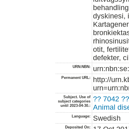
behandlings
dyskinesi, 
Kartagener
bronkiektas
rhinosinusi
otit, fertil
defekter, ci
URN:NBN:
urn:nbn:se
Permanent URL:
http://urn.
urn=urn:nb
Subject. Use of
?? 7042 ?
subject categories
Animal dis
until 2023-04-30.:
Language:
Swedish
Deposited On: