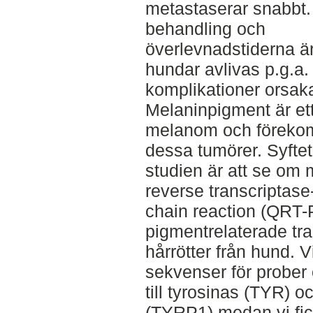
metastaserar snabbt. 
behandling och
överlevnadstiderna är
hundar avlivas p.g.a.
komplikationer orsak
Melaninpigment är et
melanom och förekomm
dessa tumörer. Syfte
studien är att se om
reverse transcriptas
chain reaction (QRT-P
pigmentrelaterade tran
hårrötter från hund.
sekvenser för prober 
till tyrosinas (TYR) o
(TYRP1) medan vi fi