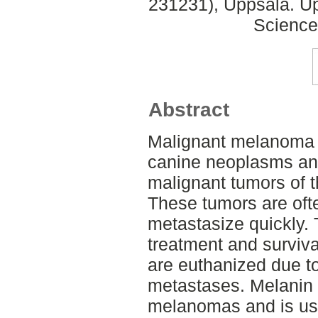
231231), Uppsala. Up
Science
Abstract
Malignant melanoma r
canine neoplasms an
malignant tumors of th
These tumors are oft
metastasize quickly. T
treatment and surviva
are euthanized due t
metastases. Melanin 
melanomas and is usu