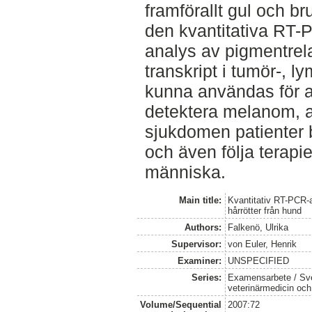
framförallt gul och b
den kvantitativa RT-
analys av pigmentrel
transkript i tumör-, 
kunna användas för a
detektera melanom, a
sjukdomen patienter b
och även följa terapi
människa.
Main title:
Kvantitativ RT-PCR-a
hårrötter från hund
Authors:
Falkenö, Ulrika
Supervisor:
von Euler, Henrik
Examiner:
UNSPECIFIED
Series:
Examensarbete / Sver
veterinärmedicin oc
Volume/Sequential
2007:72