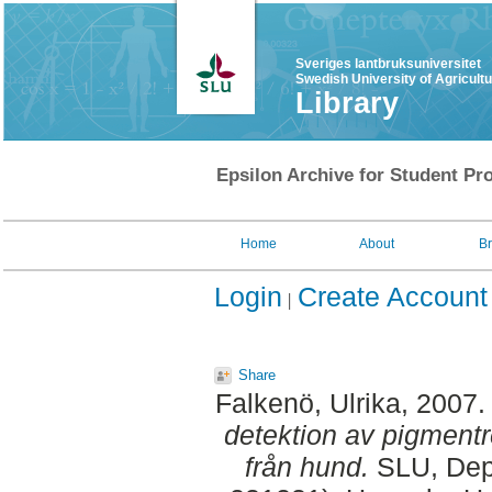
Sveriges lantbruksuniversitet
Swedish University of Agricult
Library
Epsilon Archive for Student Pro
Home
About
B
Login
Create Account
Share
Falkenö, Ulrika
, 2007
detektion av pigmentre
från hund.
SLU, Dept.