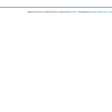
Epsilon Archive for Student Projects is
powored by
EPrints 3
developed by
School of Electronics an