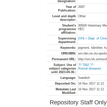
designation:
Year of
2007
Publication:
Level and depth
Other
descriptor:
Student's
3050A Veterinary Me
programme
HEC
affiliation:
Supervising
(VH) > Dept. of Clini
department:
Keywords:
pigment, hårrötter, 
URN:NBN:
urn:nbn:se:slu:epsil
Permanent URL:
http://urn.kb.se/res
Subject. Use of
?? 7042 ??
subject categories
Animal diseases
until 2023-04-30.:
Language:
Swedish
Deposited On:
16 Nov 2017 11:12
Metadata Last
16 Nov 2017 11:12
Modified:
Repository Staff Onl