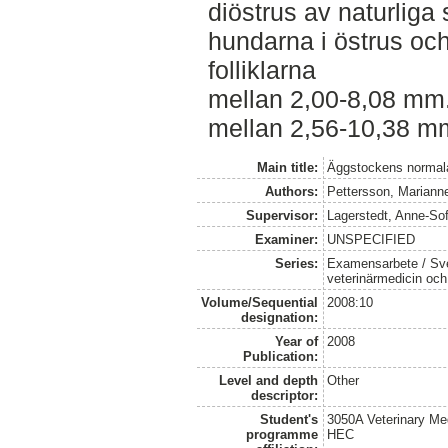
diöstrus av naturliga 
hundarna i östrus och
folliklarna
mellan 2,00-8,08 mm.
mellan 2,56-10,38 m
Main title:
Äggstockens normala 
Authors:
Pettersson, Mariann
Supervisor:
Lagerstedt, Anne-Sof
Examiner:
UNSPECIFIED
Series:
Examensarbete / Sver
veterinärmedicin oc
Volume/Sequential
2008:10
designation:
Year of
2008
Publication:
Level and depth
Other
descriptor:
Student's
3050A Veterinary Me
programme
HEC