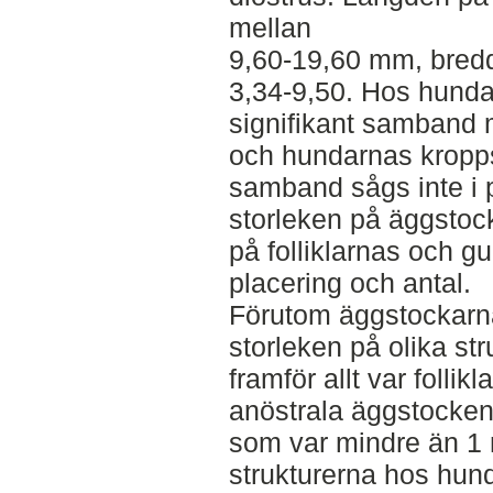
mellan
9,60-19,60 mm, bred
3,34-9,50. Hos hundar
signifikant samband 
och hundarnas kropps
samband sågs inte i 
storleken på äggstoc
på folliklarnas och g
placering och antal.
Förutom äggstockarna
storleken på olika str
framför allt var folli
anöstrala äggstocken 
som var mindre än 1
strukturerna hos hund