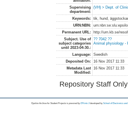
affiliation:
Supervising
(VH) > Dept. of Clini
department:
Keywords:
tik, hund, äggstockar
URN:NBN:
urn:nbn:se:slu:epsil
Permanent URL:
http://urn.kb.se/res
Subject. Use of
?? 7042 ??
subject categories
Animal physiology -
until 2023-04-30.:
Language:
Swedish
Deposited On:
16 Nov 2017 11:33
Metadata Last
16 Nov 2017 11:33
Modified:
Repository Staff Onl
Epsilon Archive for Student Projects is
powored by
EPrints 3
developed by
School of Electronics an