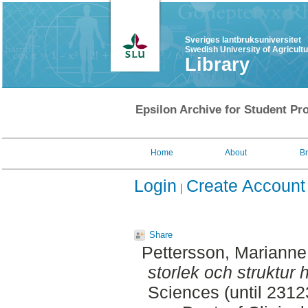
Sveriges lantbruksuniversitet
Swedish University of Agricult
Library
Epsilon Archive for Student Pro
Home
About
B
Login
Create Account
Share
Pettersson, Marianne
storlek och struktur h
Sciences (until 231