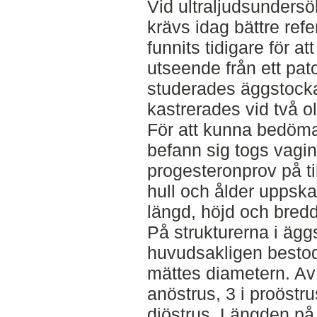
Vid ultraljudsunders
krävs idag bättre re
funnits tidigare för at
utseende från ett pato
studerades äggstock
kastrerades vid två ol
För att kunna bedöma
befann sig togs vagi
progesteronprov på t
hull och ålder uppsk
längd, höjd och bredd
På strukturerna i äg
huvudsakligen bestod 
mättes diametern. Av 
anöstrus, 3 i proöstru
diöstrus. Längden på