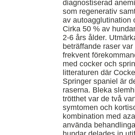
diagnostiserad anemi
som regenerativ sam
av autoagglutination o
Cirka 50 % av hundar
2-6 års ålder. Utmär
beträffande raser var 
frekvent förekomman
med cocker och sprin
litteraturen där Cock
Springer spaniel är 
raserna. Bleka slemh
trötthet var de två v
symtomen och kortison
kombination med azat
använda behandlinga
hundar delades in utif