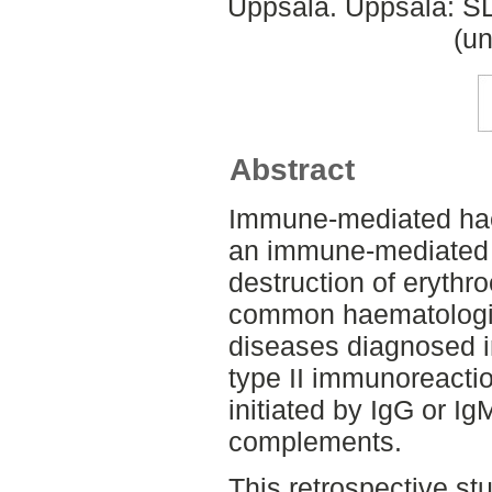
Uppsala. Uppsala: SL
(un
Abstract
Immune-mediated hae
an immune-mediated
destruction of erythr
common haematologi
diseases diagnosed i
type II immunoreactio
initiated by IgG or Ig
complements.
This retrospective st