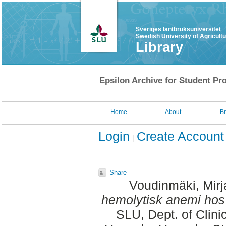
Sveriges lantbruksuniversitet
Swedish University of Agricult
Library
Epsilon Archive for Student Pro
Home
About
B
Login
Create Account
Share
Voudinmäki, Mirj
hemolytisk anemi hos 
SLU, Dept. of Clini