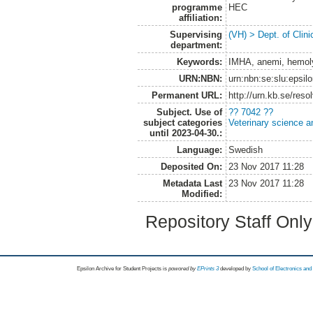
programme
HEC
affiliation:
Supervising
(VH) > Dept. of Clini
department:
Keywords:
IMHA, anemi, hemol
URN:NBN:
urn:nbn:se:slu:epsil
Permanent URL:
http://urn.kb.se/res
Subject. Use of
?? 7042 ??
subject categories
Veterinary science a
until 2023-04-30.:
Language:
Swedish
Deposited On:
23 Nov 2017 11:28
Metadata Last
23 Nov 2017 11:28
Modified:
Repository Staff Onl
Epsilon Archive for Student Projects is
powored by
EPrints 3
developed by
School of Electronics an