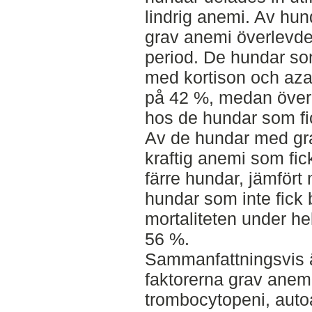
lindrig anemi. Av hu
grav anemi överlevd
period. De hundar s
med kortison och azat
på 42 %, medan öve
hos de hundar som fic
Av de hundar med gr
kraftig anemi som fic
färre hundar, jämfört
hundar som inte fick 
mortaliteten under he
56 %.
Sammanfattningsvis ä
faktorerna grav anem
trombocytopeni, autoa