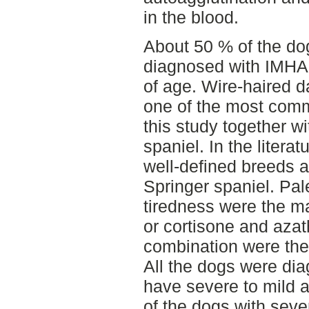
in the blood.
About 50 % of the do
diagnosed with IMHA 
of age. Wire-haired
one of the most com
this study together w
spaniel. In the litera
well-defined breeds 
Springer spaniel. Pa
tiredness were the m
or cortisone and azat
combination were the
All the dogs were di
have severe to mild 
of the dogs with sev