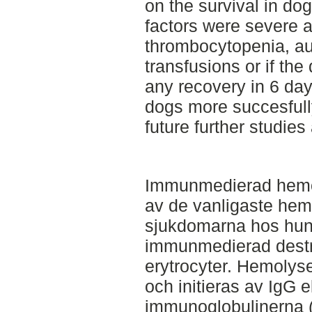
on the survival in do
factors were severe 
thrombocytopenia, au
transfusions or if the
any recovery in 6 day
dogs more succesfull
future further studie
Immunmedierad hemol
av de vanligaste hem
sjukdomarna hos hund 
immunmedierad destr
erytrocyter. Hemolyse
och initieras av IgG e
immunoglobulinerna (