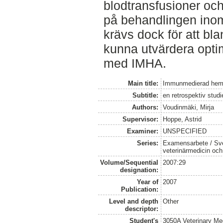
blodtransfusioner oc
på behandlingen inom
krävs dock för att bl
kunna utvärdera opti
med IMHA.
Main title:
Immunmedierad hemo
Subtitle:
en retrospektiv studi
Authors:
Voudinmäki, Mirja
Supervisor:
Hoppe, Astrid
Examiner:
UNSPECIFIED
Series:
Examensarbete / Sver
veterinärmedicin oc
Volume/Sequential
2007:29
designation:
Year of
2007
Publication:
Level and depth
Other
descriptor:
Student's
3050A Veterinary Me