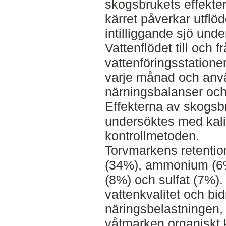
skogsbrukets effekte
kärret påverkar utflöde
intilliggande sjö unde
Vattenflödet till och
vattenföringsstatione
varje månad och anvä
närningsbalanser och
Effekterna av skogsb
undersöktes med kali
kontrollmetoden.
Torvmarkens retention
(34%), ammonium (6%)
(8%) och sulfat (7%). 
vattenkvalitet och bidr
näringsbelastningen,
våtmarken organiskt 