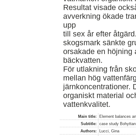
Resultat visade också
avverkning ökade tran
upp
till sex år efter åtgä
skogsmark sänkte gr
orsakade en höjning 
bäckvatten.
För utlakning från 
mellan hög vattenfär
järnkoncentrationer.
organiskt material och
vattenkvalitet.
Main title:
Element balances and
Subtitle:
case study Bohyttan
Authors:
Lucci, Gina