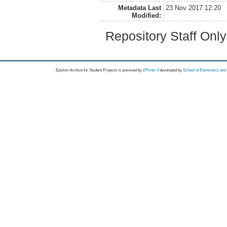
Metadata Last
23 Nov 2017 12:20
Modified:
Repository Staff Onl
Epsilon Archive for Student Projects is
powored by
EPrints 3
developed by
School of Electronics an