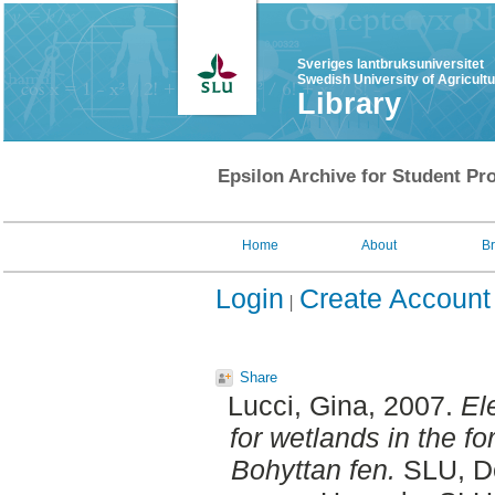
Sveriges lantbruksuniversitet
Swedish University of Agricult
Library
Epsilon Archive for Student Pro
Home
About
B
Login
Create Account
Share
Lucci, Gina
, 2007.
El
for wetlands in the f
Bohyttan fen.
SLU, De