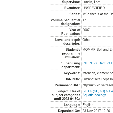
Supervisor:
Lundin, Lars
Examiner:
UNSPECIFIED
Series:
MSc thesis at the D
Volume/Sequential
17
designation:
Year of
2007
Publication:
Level and depth
Other
descriptor:
Student's
MOMMP Soil and En
programme
affiliation:
Supervising
(NL, NJ) > Dept. of F
department:
Keywords:
retention, element ba
URN:NBN:
urn:nbn:se:slu:epsil
Permanent URL:
http://urn.kb.se/res
Subject. Use of
SLU > (NL, NJ) > Dep
subject categories
Aquatic ecology
until 2023-04-30.:
Language:
English
Deposited On:
23 Nov 2017 12:20