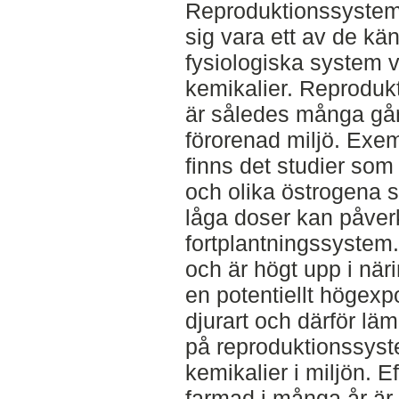
Reproduktionssystemet 
sig vara ett av de kä
fysiologiska system v
kemikalier. Reproduk
är således många gån
förorenad miljö. Exe
finns det studier so
och olika östrogena s
låga doser kan påve
fortplantningssystem
och är högt upp i näri
en potentiellt högex
djurart och därför lämp
på reproduktionssyst
kemikalier i miljön. 
farmad i många år är