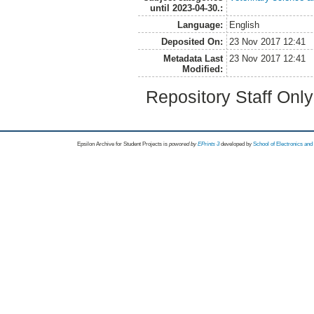
until 2023-04-30.:
Language:
English
Deposited On:
23 Nov 2017 12:41
Metadata Last
23 Nov 2017 12:41
Modified:
Repository Staff Onl
Epsilon Archive for Student Projects is
powored by
EPrints 3
developed by
School of Electronics an