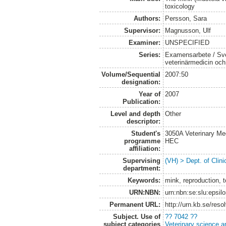
toxicology
Authors:
Persson, Sara
Supervisor:
Magnusson, Ulf
Examiner:
UNSPECIFIED
Series:
Examensarbete / Sver
veterinärmedicin oc
Volume/Sequential
2007:50
designation:
Year of
2007
Publication:
Level and depth
Other
descriptor:
Student's
3050A Veterinary Me
programme
HEC
affiliation:
Supervising
(VH) > Dept. of Clini
department:
Keywords:
mink, reproduction, 
URN:NBN:
urn:nbn:se:slu:epsil
Permanent URL:
http://urn.kb.se/res
Subject. Use of
?? 7042 ??
subject categories
Veterinary science a