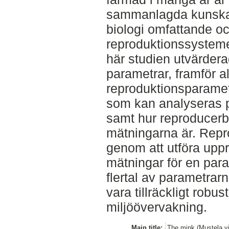
sammanlagda kunska
biologi omfattande o
reproduktionssystemet 
här studien utvärdera
parametrar, framför a
reproduktionsparamet
som kan analyseras p
samt hur reproducerb
mätningarna är. Rep
genom att utföra upp
mätningar för en par
flertal av parametrar
vara tillräckligt robus
miljöövervakning.
Main title:
The mink (Mustela vi