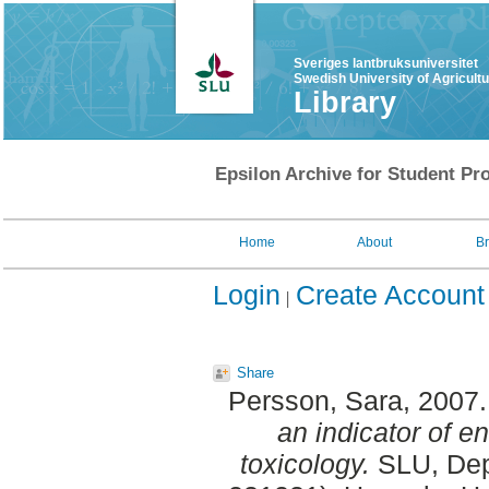
Sveriges lantbruksuniversitet
Swedish University of Agricult
Library
Epsilon Archive for Student Pro
Home
About
B
Login
Create Account
Share
Persson, Sara
, 2007
an indicator of e
toxicology.
SLU, Dept