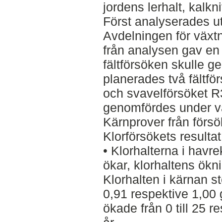
jordens lerhalt, kalkn
Först analyserades u
Avdelningen för växtn
från analysen gav en
fältförsöken skulle g
planerades två fältfö
och svavelförsöket 
genomfördes under v
Kärnprover från förs
Klorförsökets resultat
• Klorhalterna i havre
ökar, klorhaltens ökni
Klorhalten i kärnan st
0,91 respektive 1,00 
ökade från 0 till 25 