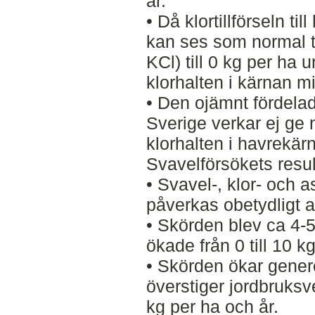
år.
• Då klortillförseln ti
kan ses som normal ti
KCl) till 0 kg per ha 
klorhalten i kärnan 
• Den ojämnt fördela
Sverige verkar ej ge
klorhalten i havrekär
Svavelförsökets resul
• Svavel-, klor- och 
påverkas obetydligt a
• Skörden blev ca 4-
ökade från 0 till 10 k
• Skörden ökar genere
överstiger jordbruk
kg per ha och år.