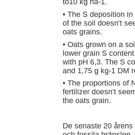
to10 kg ha-1.
• The S deposition in
of the soil doesn't se
oats grains.
• Oats grown on a so
lower grain S content
with pH 6,3. The S c
and 1,75 g kg-1 DM r
• The proportions of
fertilizer doesn't see
the oats grain.
De senaste 20 årens 
och fossila bränslen, 