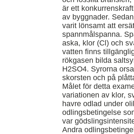
är ett konkurrenskraf
av byggnader. Sedan s
varit lönsamt att ers
spannmålspanna. Spa
aska, klor (Cl) och s
vatten finns tillgängl
rökgasen bilda saltsy
H2SO4. Syrorna orsak
skorsten och på plåt
Målet för detta exam
variationen av klor, 
havre odlad under ol
odlingsbetingelse som
var gödslingsintensit
Andra odlingsbetinge