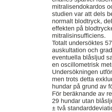
mitralisendokardos o
studien var att dels 
normalt blodtryck, d
effekten på blodtryc
mitralisinsufficiens.
Totalt undersöktes 5
auskultation och grad
eventuella blåsljud 
en oscillometrisk met
Undersökningen utförd
men trots detta exklu
hundar på grund av fö
För beräknande av r
29 hundar utan blåsl
± två standarddeviat