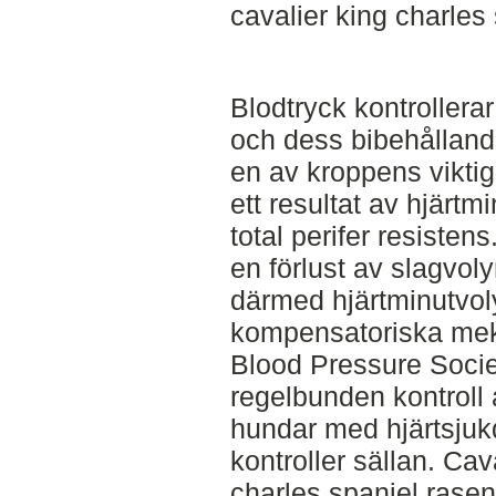
cavalier king charles 
Blodtryck kontrollerar
och dess bibehållande
en av kroppens viktig
ett resultat av hjärt
total perifer resisten
en förlust av slagvol
därmed hjärtminutvoly
kompensatoriska meka
Blood Pressure Soci
regelbunden kontroll 
hundar med hjärtsjuk
kontroller sällan. Cav
charles spaniel rase