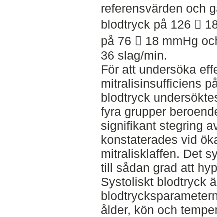
referensvärden och ga
blodtryck på 126  18
på 76  18 mmHg och
36 slag/min.
För att undersöka ef
mitralisinsufficiens p
blodtryck undersökte
fyra grupper beroende
signifikant stegring a
konstaterades vid ök
mitralisklaffen. Det s
till sådan grad att h
Systoliskt blodtryck 
blodtrycksparameter
ålder, kön och tempe