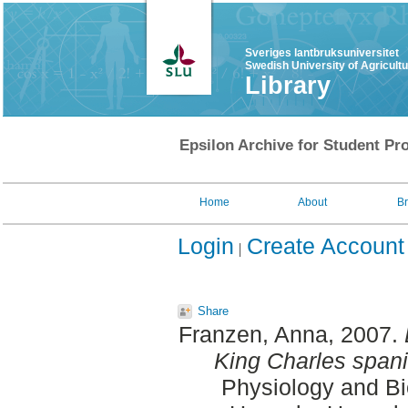
Sveriges lantbruksuniversitet
Swedish University of Agricult
Library
Epsilon Archive for Student Pro
Home
About
B
Login
Create Account
Share
Franzen, Anna
, 2007.
King Charles spani
Physiology and Bi