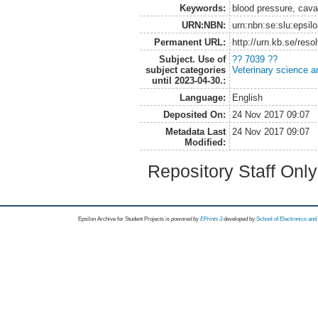
Keywords:
blood pressure, cava
URN:NBN:
urn:nbn:se:slu:epsil
Permanent URL:
http://urn.kb.se/res
Subject. Use of
?? 7039 ??
subject categories
Veterinary science a
until 2023-04-30.:
Language:
English
Deposited On:
24 Nov 2017 09:07
Metadata Last
24 Nov 2017 09:07
Modified:
Repository Staff Onl
Epsilon Archive for Student Projects is
powored by
EPrints 3
developed by
School of Electronics an