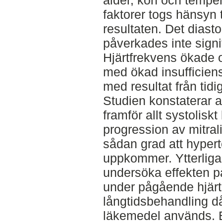
ålder, kön och temp
faktorer togs hänsyn 
resultaten. Det diasto
påverkades inte signi
Hjärtfrekvens ökade o
med ökad insufficien
med resultat från tidi
Studien konstaterar a
framför allt systoliskt
progression av mitral
sådan grad att hyper
uppkommer. Ytterligar
undersöka effekten p
under pågående hjärt
långtidsbehandling d
läkemedel används. 