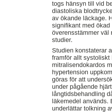
togs hänsyn till vid 
diastoliska blodtryck
av ökande läckage. H
signifikant med ökad i
överensstämmer väl me
studier.
Studien konstaterar a
framför allt systolisk
mitralisendokardos me
hypertension uppkomm
göras för att undersö
under pågående hjärt
långtidsbehandling d
läkemedel används. 
underlättar tolkning a