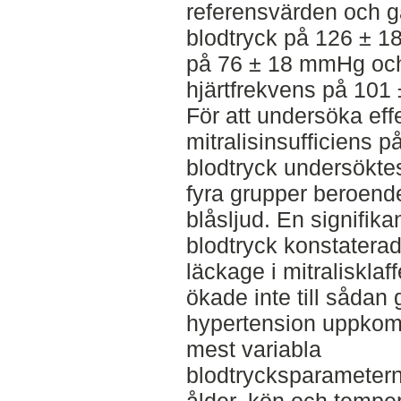
referensvärden och ga
blodtryck på 126 ± 18
på 76 ± 18 mmHg oc
hjärtfrekvens på 101 
För att undersöka ef
mitralisinsufficiens p
blodtryck undersökte
fyra grupper beroend
blåsljud. En signifika
blodtryck konstatera
läckage i mitralisklaf
ökade inte till sådan 
hypertension uppkom.
mest variabla
blodtrycksparameter