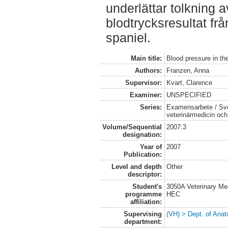
underlättar tolkning a
blodtrycksresultat frå
spaniel.
Main title:
Blood pressure in th
Authors:
Franzen, Anna
Supervisor:
Kvart, Clarence
Examiner:
UNSPECIFIED
Series:
Examensarbete / Sver
veterinärmedicin oc
Volume/Sequential
2007:3
designation:
Year of
2007
Publication:
Level and depth
Other
descriptor:
Student's
3050A Veterinary Me
programme
HEC
affiliation:
Supervising
(VH) > Dept. of Anat
department: