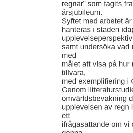
regnar” som tagits fr
årsjubileum.
Syftet med arbetet är
hanteras i staden idag
upplevelseperspektiv
samt undersöka vad 
med
målet att visa på hur 
tillvara,
med exemplifiering i
Genom litteraturstudi
omvärldsbevakning där
upplevelsen av regn i 
ett
ifrågasättande om vi
denna