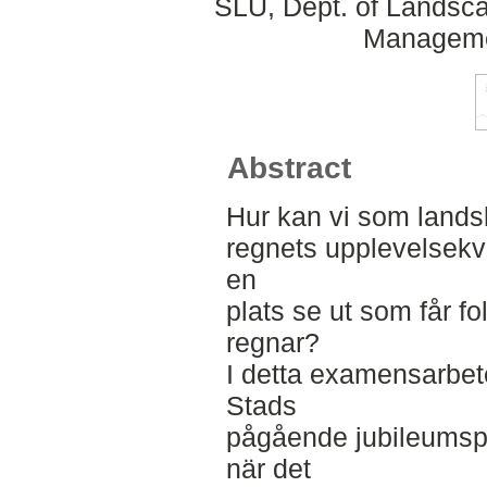
SLU, Dept. of Landsca
Manageme
Abstract
Hur kan vi som landsk
regnets upplevelsekva
en
plats se ut som får fol
regnar?
I detta examensarbete
Stads
pågående jubileumspr
när det