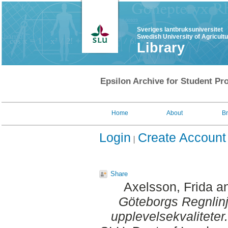
Sveriges lantbruksuniversitet
Swedish University of Agricult
Library
Epsilon Archive for Student Pro
Home
About
B
Login
Create Account
Share
Axelsson, Frida
a
Göteborgs Regnlinje 
upplevelsekvaliteter.