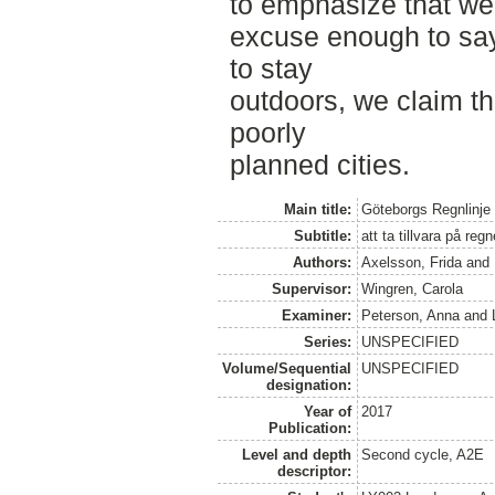
to emphasize that we 
excuse enough to say 
to stay
outdoors, we claim tha
poorly
planned cities.
Main title:
Göteborgs Regnlinje
Subtitle:
att ta tillvara på reg
Authors:
Axelsson, Frida
and
Supervisor:
Wingren, Carola
Examiner:
Peterson, Anna
and
Series:
UNSPECIFIED
Volume/Sequential
UNSPECIFIED
designation:
Year of
2017
Publication:
Level and depth
Second cycle, A2E
descriptor: