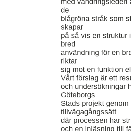
med vandringsleden äve
de
blågröna stråk som st
skapar
på så vis en struktur
bred
användning för en br
riktar
sig mot en funktion el
Vårt förslag är ett re
och undersökningar har 
Göteborgs
Stads projekt genom
tillvägagångssätt
där processen har str
och en inläsning till fä