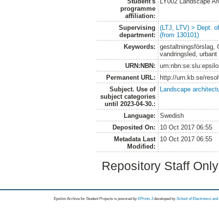
Student's
LY002 Landscape Ar
programme
affiliation:
Supervising
(LTJ, LTV) > Dept. 
department:
(from 130101)
Keywords:
gestaltningsförslag, 
vandringsled, urbant f
URN:NBN:
urn:nbn:se:slu:epsil
Permanent URL:
http://urn.kb.se/res
Subject. Use of
Landscape architect
subject categories
until 2023-04-30.:
Language:
Swedish
Deposited On:
10 Oct 2017 06:55
Metadata Last
10 Oct 2017 06:55
Modified:
Repository Staff Onl
Epsilon Archive for Student Projects is
powored by
EPrints 3
developed by
School of Electronics an