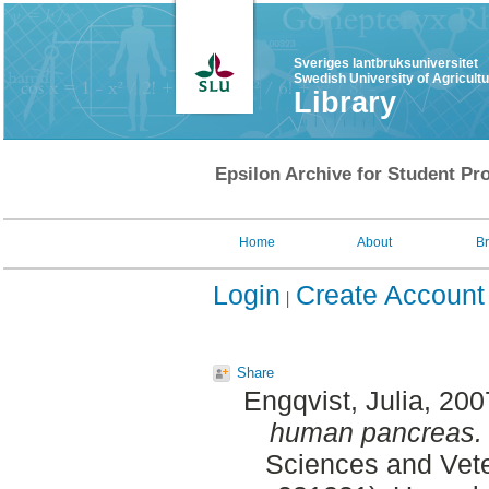
Sveriges lantbruksuniversitet
Swedish University of Agricult
Library
Epsilon Archive for Student Pro
Home
About
B
Login
Create Account
Share
Engqvist, Julia
, 200
human pancreas.
Sciences and Veter