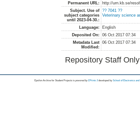
Permanent URL:
http://urn.kb.se/res
Subject. Use of
?? 7041 ??
subject categories
Veterinary science a
until 2023-04-30.:
Language:
English
Deposited On:
06 Oct 2017 07:34
Metadata Last
06 Oct 2017 07:34
Modified:
Repository Staff Onl
Epsilon Archive for Student Projects is
powored by
EPrints 3
developed by
School of Electronics an