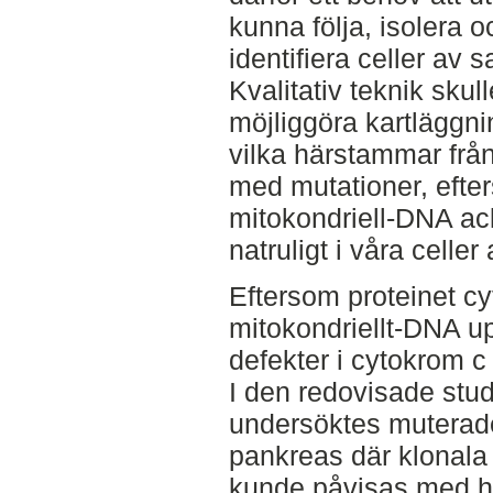
kunna följa, isolera o
identifiera celler av
Kvalitativ teknik skul
möjliggöra kartläggnin
vilka härstammar från
med mutationer, efte
mitokondriell-DNA a
natruligt i våra celler
Eftersom proteinet c
mitokondriellt-DNA up
defekter i cytokrom c
I den redovisade stu
undersöktes muterad
pankreas där klonala
kunde påvisas med h