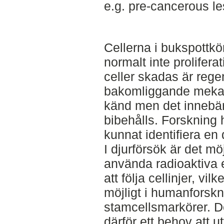
e.g. pre-cancerous le
Cellerna i bukspottkö
normalt inte prolifer
celler skadas är reg
bakomliggande mekan
känd men det innebär
bibehålls. Forskning 
kunnat identifiera en 
I djurförsök är det möj
använda radioaktiva e
att följa cellinjer, vilk
möjligt i humanforskn
stamcellsmarkörer. De
därför ett behov att ut