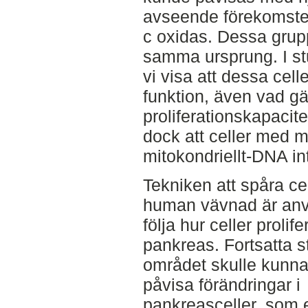
avseende förekomste
c oxidas. Dessa gruppe
samma ursprung. I st
vi visa att dessa cel
funktion, även vad gä
proliferationskapacit
dock att celler med m
mitokondriellt-DNA in
Tekniken att spåra cel
human vävnad är anvä
följa hur celler prolife
pankreas. Fortsatta s
området skulle kunna 
påvisa förändringar i
pankreasceller, som e