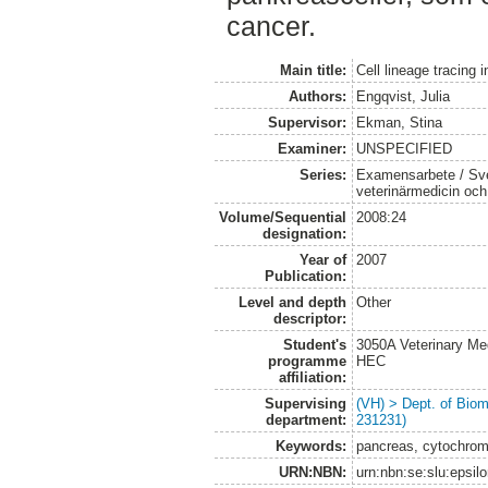
cancer.
Main title:
Cell lineage tracing
Authors:
Engqvist, Julia
Supervisor:
Ekman, Stina
Examiner:
UNSPECIFIED
Series:
Examensarbete / Sver
veterinärmedicin oc
Volume/Sequential
2008:24
designation:
Year of
2007
Publication:
Level and depth
Other
descriptor:
Student's
3050A Veterinary Me
programme
HEC
affiliation:
Supervising
(VH) > Dept. of Biom
department:
231231)
Keywords:
pancreas, cytochrom
URN:NBN:
urn:nbn:se:slu:epsil