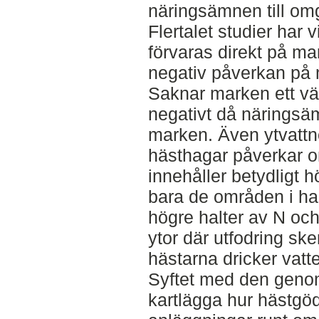
näringsämnen till omg
Flertalet studier har 
förvaras direkt på mar
negativ påverkan på 
Saknar marken ett vä
negativt då näringsäm
marken. Även ytvattn
hästhagar påverkar o
innehåller betydligt h
bara de områden i ha
högre halter av N oc
ytor där utfodring ske
hästarna dricker vatt
Syftet med den genom
kartlägga hur hästgö