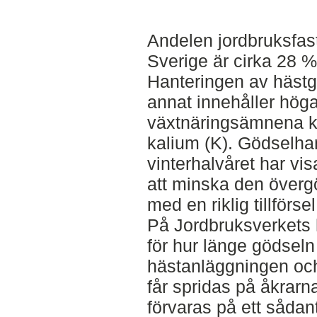
Andelen jordbruksfast
Sverige är cirka 28 %
Hanteringen av hästg
annat innehåller höga 
växtnäringsämnena kv
kalium (K). Gödselha
vinterhalvåret har visa
att minska den över
med en riklig tillförse
På Jordbruksverkets
för hur länge gödsel
hästanläggningen oc
får spridas på åkrar
förvaras på ett sådant