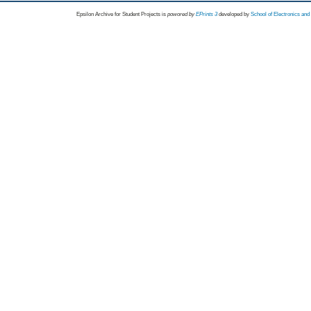
Epsilon Archive for Student Projects is
powored by
EPrints 3
developed by
School of Electronics an