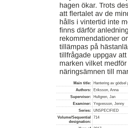
hagen ökar. Trots de
att flertalet av de m
hålls i vintertid int
finns därför anledning
rekommendationer om
tillämpas på hästanl
tillfrågade uppgav at
marken vilket medför 
näringsämnen till ma
Main title:
Hantering av gödsel
Authors:
Eriksson, Anna
Supervisor:
Hultgren, Jan
Examiner:
Yngvesson, Jenny
Series:
UNSPECIFIED
Volume/Sequential
714
designation: