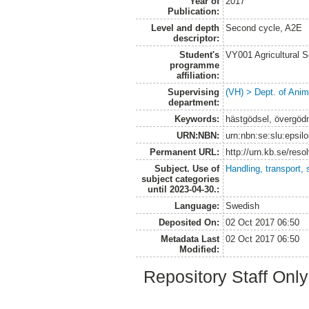
Year of
2017
Publication:
Level and depth
Second cycle, A2E
descriptor:
Student's
VY001 Agricultural 
programme
affiliation:
Supervising
(VH) > Dept. of Anim
department:
Keywords:
hästgödsel, övergödn
URN:NBN:
urn:nbn:se:slu:epsil
Permanent URL:
http://urn.kb.se/res
Subject. Use of
Handling, transport,
subject categories
until 2023-04-30.:
Language:
Swedish
Deposited On:
02 Oct 2017 06:50
Metadata Last
02 Oct 2017 06:50
Modified:
Repository Staff Onl