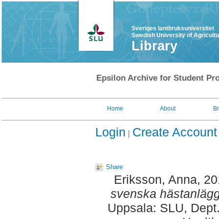
Sveriges lantbruksuniversitet
Swedish University of Agricult
Library
Epsilon Archive for Student Pro
Home
About
B
Login
Create Account
Share
Eriksson, Anna
, 2
svenska hästanlägg
Uppsala: SLU, Dept.