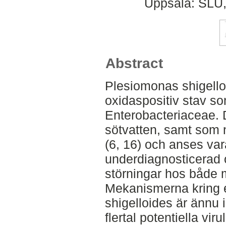
Uppsala: SLU,
Abstract
Plesiomonas shigello
oxidaspositiv stav som
Enterobacteriaceae. 
sötvatten, samt som n
(6, 16) och anses var
underdiagnosticerad or
störningar hos både m
Mekanismerna kring e
shigelloides är ännu i
flertal potentiella vi