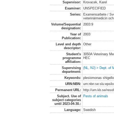
Supervisor:
Krovacek, Karel
Examiner:
UNSPECIFIED
Series:
Examensarbete / Sver
veterinärmedicin oc
Volume/Sequential
2003:9
designation:
Year of
2003
Publication:
Level and depth
Other
descriptor:
Student's
3050A Veterinary Me
programme
HEC
affiliation:
Supervising
(NL, NJ) > Dept. of 
department:
Keywords:
plesiomonas shigello
URN:NBN:
urn:nbn:se:slu:epsil
Permanent URL:
http://urn.kb.se/res
Subject. Use of
Pests of animals
subject categories
until 2023-04-30.:
Language:
Swedish