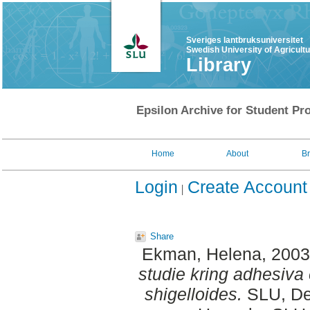
Sveriges lantbruksuniversitet
Swedish University of Agricult
Library
Epsilon Archive for Student Pro
Home
About
B
Login
Create Account
Share
Ekman, Helena
, 200
studie kring adhesiv
shigelloides.
SLU, Dep