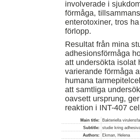
involverade i sjukdo
förmåga, tillsammans
enterotoxiner, tros ha
förlopp.
Resultat från mina st
adhesionsförmåga hos 
att undersökta isolat 
varierande förmåga att
humana tarmepitelcel
att samtliga undersökt
oavsett ursprung, ger
reaktion i INT-407 cel
Main title:
Bakteriella virulensf
Subtitle:
studie kring adhesi
Authors:
Ekman, Helena