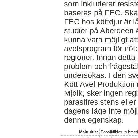
som inkluderar resist
baseras på FEC. Skat
FEC hos köttdjur är l
studier på Aberdeen A
kunna vara möjligt att
avelsprogram för nöt
regioner. Innan detta 
problem och frågestä
undersökas. I den sv
Kött Avel Produktion
Mjölk, sker ingen regi
parasitresistens eller
dagens läge inte möjli
denna egenskap.
Main title:
Possibilities to bree