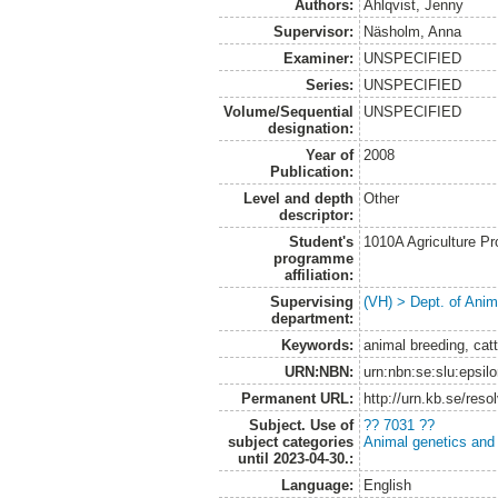
Authors:
Ahlqvist, Jenny
Supervisor:
Näsholm, Anna
Examiner:
UNSPECIFIED
Series:
UNSPECIFIED
Volume/Sequential
UNSPECIFIED
designation:
Year of
2008
Publication:
Level and depth
Other
descriptor:
Student's
1010A Agriculture P
programme
affiliation:
Supervising
(VH) > Dept. of Anim
department:
Keywords:
animal breeding, catt
URN:NBN:
urn:nbn:se:slu:epsil
Permanent URL:
http://urn.kb.se/res
Subject. Use of
?? 7031 ??
subject categories
Animal genetics and
until 2023-04-30.:
Language:
English