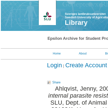
Sveriges lantbruksuniversitet
Swedish University of Agricult
Library
Epsilon Archive for Student Pro
Home
About
B
Login
Create Account
Share
Ahlqvist, Jenny
, 20
internal parasite resi
SLU, Dept. of Animal