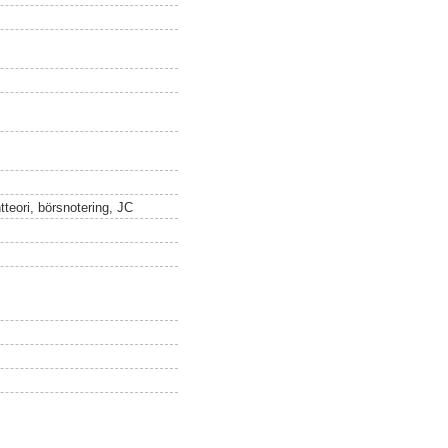
ntteori, börsnotering, JC