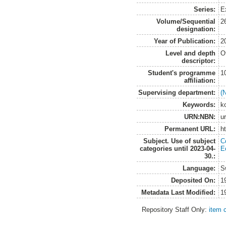
Series:
E
Volume/Sequential
2
designation:
Year of Publication:
2
Level and depth
O
descriptor:
Student's programme
1
affiliation:
Supervising department:
(
Keywords:
ko
URN:NBN:
u
Permanent URL:
h
Subject. Use of subject
C
categories until 2023-04-
E
30.:
Language:
S
Deposited On:
1
Metadata Last Modified:
1
Repository Staff Only:
item 