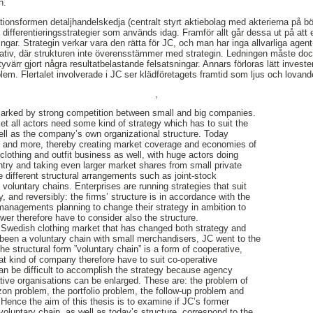
n.
ationsformen detaljhandelskedja (centralt styrt aktiebolag med akterierna på b
differentieringsstrategier som används idag. Framför allt går dessa ut på att 
ringar. Strategin verkar vara den rätta för JC, och man har inga allvarliga age
tiv, där strukturen inte överensstämmer med strategin. Ledningen måste do
yvärr gjort några resultatbelastande felsatsningar. Annars förloras lätt investe
oblem. Flertalet involverade i JC ser klädföretagets framtid som ljus och lovand
,
arked by strong competition between small and big companies.
et all actors need some kind of strategy which has to suit the
ll as the company’s own organizational structure. Today
e and more, thereby creating market coverage and economies of
e clothing and outfit business as well, with huge actors doing
try and taking even larger market shares from small private
different structural arrangements such as joint-stock
 voluntary chains. Enterprises are running strategies that suit
y, and reversibly: the firms’ structure is in accordance with the
managements planning to change their strategy in ambition to
wer therefore have to consider also the structure.
 Swedish clothing market that has changed both strategy and
g been a voluntary chain with small merchandisers, JC went to the
he structural form ”voluntary chain” is a form of cooperative,
hat kind of company therefore have to suit co-operative
can be difficult to accomplish the strategy because agency
tive organisations can be enlarged. These are: the problem of
n problem, the portfolio problem, the follow-up problem and
Hence the aim of this thesis is to examine if JC’s former
 voluntary chain, as well as today’s structure, correspond to the