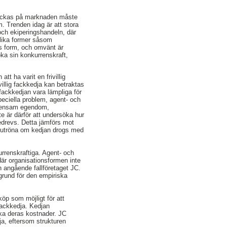
lyckas på marknaden måste
. Trenden idag är att stora
 och ekiperingshandeln, där
olika former såsom
ras form, och omvänt är
öka sin konkurrenskraft,
t ha varit en frivillig
illig fackkedja kan betraktas
fackkedjan vara lämpliga för
peciella problem, agent- och
emensam egendom,
e är därför att undersöka hur
edrevs. Detta jämförs mot
tt utröna om kedjan drogs med
urrenskraftiga. Agent- och
 där organisationsformen inte
n angående fallföretaget JC.
 grund för den empiriska
öp som möjligt för att
 fackkedja. Kedjan
ka deras kostnader. JC
ja, eftersom strukturen