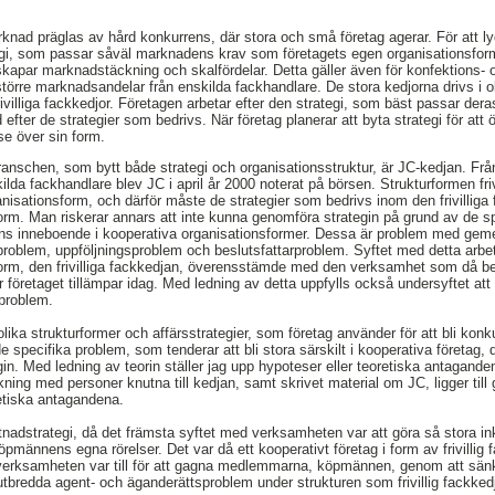
ad präglas av hård konkurrens, där stora och små företag agerar. För att 
tegi, som passar såväl marknadens krav som företagets egen organisationsform
ket skapar marknadstäckning och skalfördelar. Detta gäller även för konfektions-
 större marknadsandelar från enskilda fackhandlare. De stora kedjorna drivs i 
rivilliga fackkedjor. Företagen arbetar efter den strategi, som bäst passar de
efter de strategier som bedrivs. När företag planerar att byta strategi för att 
se över sin form.
anschen, som bytt både strategi och organisationsstruktur, är JC-kedjan. Från at
da fackhandlare blev JC i april år 2000 noterat på börsen. Strukturformen friv
nisationsform, och därför måste de strategier som bedrivs inom den frivilliga 
orm. Man riskerar annars att inte kunna genomföra strategin på grund av de s
nns inneboende i kooperativa organisationsformer. Dessa är problem med g
sproblem, uppföljningsproblem och beslutsfattarproblem. Syftet med detta arbet
sform, den frivilliga fackkedjan, överensstämde med den verksamhet som då b
er företaget tillämpar idag. Med ledning av detta uppfylls också undersyftet a
problem.
olika strukturformer och affärsstrategier, som företag använder för att bli konk
e specifika problem, som tenderar att bli stora särskilt i kooperativa företag,
. Med ledning av teorin ställer jag upp hypoteser eller teoretiska antagande
kning med personer knutna till kedjan, samt skrivet material om JC, ligger till
etiska antagandena.
tnadstrategi, då det främsta syftet med verksamheten var att göra så stora ink
pmännens egna rörelser. Det var då ett kooperativt företag i form av frivillig
h verksamheten var till för att gagna medlemmarna, köpmännen, genom att sän
utbredda agent- och äganderättsproblem under strukturen som frivillig fackked