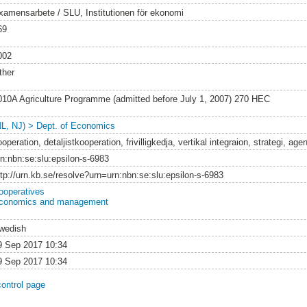
xamensarbete / SLU, Institutionen för ekonomi
69
002
ther
010A Agriculture Programme (admitted before July 1, 2007) 270 HEC
NL, NJ) > Dept. of Economics
operation, detaljistkooperation, frivilligkedja, vertikal integraion, strategi, age
rn:nbn:se:slu:epsilon-s-6983
ttp://urn.kb.se/resolve?urn=urn:nbn:se:slu:epsilon-s-6983
ooperatives
conomics and management
wedish
9 Sep 2017 10:34
9 Sep 2017 10:34
control page