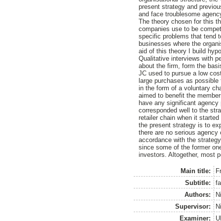
present strategy and previous
and face troublesome agenc
The theory chosen for this t
companies use to be competit
specific problems that tend 
businesses where the organis
aid of this theory I build h
Qualitative interviews with p
about the firm, form the bas
JC used to pursue a low cost
large purchases as possible 
in the form of a voluntary cha
aimed to benefit the members
have any significant agency 
corresponded well to the stra
retailer chain when it started
the present strategy is to e
there are no serious agency 
accordance with the strateg
since some of the former on
investors. Altogether, most 
Main title:
Fr
Subtitle:
f
Authors:
Ni
Supervisor:
N
Examiner:
U