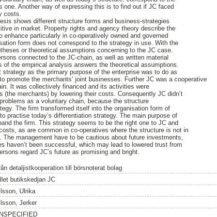
 one. Another way of expressing this is to find out if JC faced
y costs.
hesis shows different structure forms and business-strategies
ive in market. Property rights and agency theory describe the
to enhance particularly in co-operatively owned and governed
ation form does not correspond to the strategy in use. With the
ypotheses or theoretical assumptions concerning to the JC case.
ersons connected to the JC-chain, as well as written material
is of the empirical analysis answers the theoretical assumptions.
 strategy as the primary purpose of the enterprise was to do as
to promote the merchants’ joint businesses. Further JC was a cooperative
in. It was collectively financed and its activities were
 (the merchants) by lowering their costs. Consequently JC didn’t
problems as a voluntary chain, because the structure
tegy. The firm transformed itself into the organisation form of
 to practise today’s differentiation strategy. The main purpose of
xpand the firm. This strategy seems to be the right one to JC and
costs, as are common in co-operatives where the structure is not in
y. The management have to be cautious about future investments,
es haven’t been successful, which may lead to lowered trust from
persons regard JC’s future as promising and bright.
ån detaljistkooperation till börsnoterat bolag
allet butikskedjan JC
lsson, Ulrika
ilsson, Jerker
NSPECIFIED