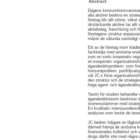
Abstract
Dagens konsumtionsvarumarkn
alla aktörer bedriva en stra
företag blir allt större, vil
rikstäckande aktörer tar allt
aktiebolag, franchising och f
företagens struktur anpassad 
måste de sålunda samtidigt 
Ett av de företag inom klädbr
fackkedja med anslutna enskil
som en sorts kooperativ orga
en kooperativ organisationsf
äganderättsproblem, som fi
horisontproblem, portföljval
väl JC:s förra organisation
den struktur och de strategi
höga agent- och äganderätts
Teorin för studien behandlar 
äganderättsteorin beskriver d
överensstämmer med strategin
En kvalitativ intervjuundersö
analysen som testar de teor
JC bedrev tidigare en lågkos
därmed främja de anslutna kö
finansierades kollektivt oc
drogs därför inte med några 