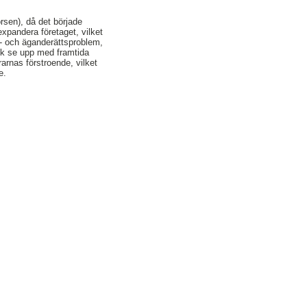
örsen), då det började
expandera företaget, vilket
nt- och äganderättsproblem,
ck se upp med framtida
rarnas förstroende, vilket
e.