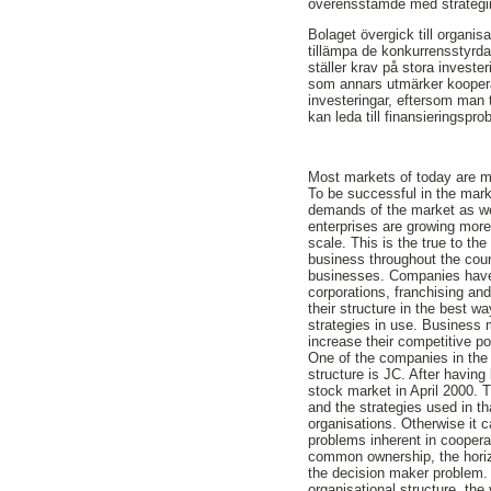
överensstämde med strategi
Bolaget övergick till organis
tillämpa de konkurrensstyrda 
ställer krav på stora investe
som annars utmärker koopera
investeringar, eftersom man t
kan leda till finansieringspr
Most markets of today are m
To be successful in the mark
demands of the market as we
enterprises are growing mor
scale. This is the true to th
business throughout the coun
businesses. Companies have 
corporations, franchising and
their structure in the best wa
strategies in use. Business 
increase their competitive po
One of the companies in the
structure is JC. After havin
stock market in April 2000. T
and the strategies used in t
organisations. Otherwise it 
problems inherent in coopera
common ownership, the horizo
the decision maker problem. 
organisational structure, the