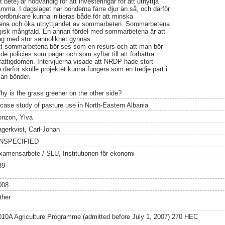
 bete) är nödvändig för att investeringar för att utnyttja
ma. I dagsläget har bönderna färre djur än så, och därför
jordbrukare kunna initieras både för att minska
etena och öka utnyttjandet av sommarbeten. Sommarbetena
logisk mångfald. En annan fördel med sommarbetena är att
ing med stor sannolikhet gynnas.
 att sommarbetena bör ses som en resurs och att man bör
de policies som pågår och som syftar till att förbättra
fattigdomen. Intervjuerna visade att NRDP hade stort
därför skulle projektet kunna fungera som en tredje part i
lan bönder.
hy is the grass greener on the other side?
 case study of pasture use in North-Eastern Albania
onzon, Ylva
agerkvist, Carl-Johan
NSPECIFIED
xamensarbete / SLU, Institutionen för ekonomi
39
008
ther
010A Agriculture Programme (admitted before July 1, 2007) 270 HEC