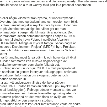
t aim to improve natural resources and decrease poverty. The interviews rev
should hence be a trust-worthy third part in a potential cooperation.
,
ller några kilometer från byarna, är underutnyttjade i
överutnyttjas med ogräsdominans och erosion som följd.
t i direkt anslutning eller mycket nära byarna. Under den
på vinterbetena väldigt lite, vilket gör att man
ill sommarbeten i bergen där klimatet är annorlunda. Det
r förändrats sedan demokratiseringen i början av 1990-
s i en fallstudie i byn Pobreg i nordöstra Albanien.
000 invånare. Många är mycket fattiga. Sedan några år
 Resource Development Project” (NRDP) i byn. Projektet
domen och förbättra naturresurserna. Bland andra Sida och
ektet.
a varför användandet är så ojämnt, och huruvida ett ökat
 under sommaren kan minska degraderingen av
miska konsekvenser som skulle följa på det.
 Pobreg under juni och juli 2008. En multiperspektiviell
 samlades in genom intervjuer, fokusgrupper, arkivdata,
rvationer. Information om skogens, betenas och
sation samlades in.
ar att nyttjandegraden till viss del beror på den
ördes 1991. Jordbruksmarken delades upp i mycket små
son på landsbygden). Pobregs bönder menade att det var
a sommarbetena, som kräver övernattningsmöjligheter för
eraturen pekar på att det även finns en ovilja att leva
dock inget stöd av den empiriska studien.
 produktion med fem kor (eller motsvarande värde av andra