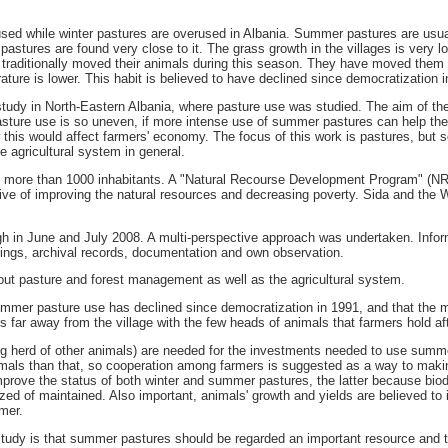
ed while winter pastures are overused in Albania. Summer pastures are usual
 pastures are found very close to it. The grass growth in the villages is very l
raditionally moved their animals during this season. They have moved them t
ture is lower. This habit is believed to have declined since democratization i
tudy in North-Eastern Albania, where pasture use was studied. The aim of the 
ture use is so uneven, if more intense use of summer pastures can help the
this would affect farmers' economy. The focus of this work is pastures, but s
 agricultural system in general.
tly more than 1000 inhabitants. A "Natural Recourse Development Program" (NR
ive of improving the natural resources and decreasing poverty. Sida and the 
gh in June and July 2008. A multi-perspective approach was undertaken. Info
ings, archival records, documentation and own observation.
out pasture and forest management as well as the agricultural system.
mmer pasture use has declined since democratization in 1991, and that the mai
s far away from the village with the few heads of animals that farmers hold af
g herd of other animals) are needed for the investments needed to use summer
mals than that, so cooperation among farmers is suggested as a way to mak
improve the status of both winter and summer pastures, the latter because bi
azed of maintained. Also important, animals' growth and yields are believed to
mer.
study is that summer pastures should be regarded an important resource and t