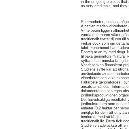
in the on-going projects tha
as very creditable, and they 
Sommarbeten, belägna någon e
Albanien medan vinterbeten 
Vinterbeten ligger i allmänhe
varma sommaren växer gräset 
traditionellt flyttat djuren t
verkar dock som om detta ha
talet. Fenomenet har studerat
Pobreg är en by med drygt 1
tillbaka genomförs ”Natural
syftar till att minska fattig
Världsbanken finansierar proj
Studiens syfte var att utrön
användande av sommarbeten
vinterbeten och vilka ekono
Fältarbete genomfördes i byn
ansats användes. Information
dokumentation och egna obse
jordbruksproduktionen organi
Det huvudsakliga resultatet v
jordbruksreform som genomf
enheter (0,2 hektar per per
omöjligt för dem att utnyttj
herdarna, med så få djur. Litt
traditionellt liv. Detta fick 
Studien visade också att en