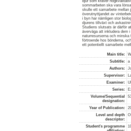
djur som kräver högkvalitativt
sommarbeten ska vara lönsam
skulle ett samarbete mellan 
överutnyttjandet av vinterb
i byn har nämligen stor bio
djurens tillväxt och avkastn
Studiens slutsats är därför
äverväga att inkludera dem i 
naturresurserna och minska 
förtroende hos bönderna, och 
ett potentiellt samarbete mel
Main title:
W
Subtitle:
a
Authors:
J
Supervisor:
L
Examiner:
U
Series:
E
Volume/Sequential
5
designation:
Year of Publication:
2
Level and depth
O
descriptor:
Student's programme
1
affiliation: