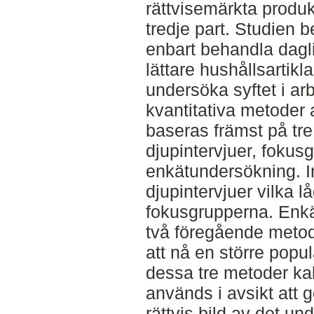
rättvisemärkta produk
tredje part. Studien b
enbart behandla daglig
lättare hushållsartikla
undersöka syftet i ar
kvantitativa metoder
baseras främst på tre
djupintervjuer, fokus
enkätundersökning. 
djupintervjuer vilka lå
fokusgrupperna. Enkä
två föregående meto
att nå en större popu
dessa tre metoder kal
används i avsikt att
rättvis bild av det u