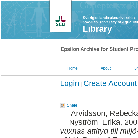
Sveriges lantbruksuniversitet
Swedish University of Agricult
Library
Epsilon Archive for Student Pro
Home
About
B
Login
Create Account
Share
Arvidsson, Rebeck
Nyström, Erika
, 20
vuxnas attityd till milj