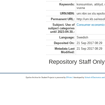
Keywords:
konsumtion, attityd,
vuxna
URN:NBN:
urn:nbn:se:slu:epsil
Permanent URL:
http://urn.kb.se/res
Subject. Use of
Consumer economic
subject categories
until 2023-04-30.:
Language:
Swedish
Deposited On:
21 Sep 2017 08:29
Metadata Last
21 Sep 2017 08:29
Modified:
Repository Staff Onl
Epsilon Archive for Student Projects is
powored by
EPrints 3
developed by
School of Electronics an