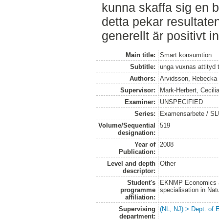
kunna skaffa sig en b
detta pekar resultate
generellt är positivt i
Main title:
Smart konsumtion
Subtitle:
unga vuxnas attityd t
Authors:
Arvidsson, Rebecka
Supervisor:
Mark-Herbert, Cecili
Examiner:
UNSPECIFIED
Series:
Examensarbete / SLU
Volume/Sequential
519
designation:
Year of
2008
Publication:
Level and depth
Other
descriptor:
Student's
EKNMP Economics an
programme
specialisation in N
affiliation:
Supervising
(NL, NJ) > Dept. of
department: