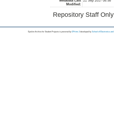
Metadata Last
21 Sep 2017 08:58
Modified:
Repository Staff Onl
Epsilon Archive for Student Projects is
powored by
EPrints 3
developed by
School of Electronics an