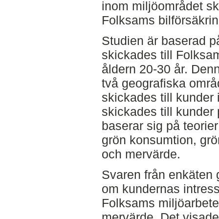
inom miljöområdet sk
Folksams bilförsäkri
Studien är baserad p
skickades till Folksa
åldern 20-30 år. Den
två geografiska områ
skickades till kunder
skickades till kunde
baserar sig på teorie
grön konsumtion, grön
och mervärde.
Svaren från enkäten g
om kundernas intresse
Folksams miljöarbete 
mervärde. Det visade