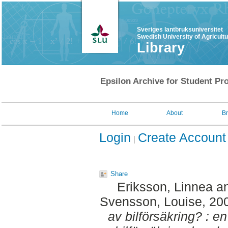
Sveriges lantbruksuniversitet
Swedish University of Agricult
Library
Epsilon Archive for Student Pro
Home
About
B
Login
Create Account
Share
Eriksson, Linnea
a
Svensson, Louise
, 20
av bilförsäkring? : 