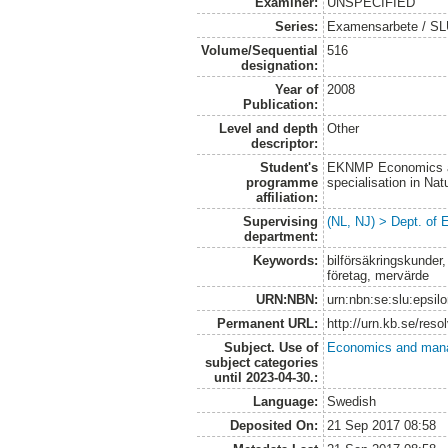
Examiner:
UNSPECIFIED
Series:
Examensarbete / SLU
Volume/Sequential
516
designation:
Year of
2008
Publication:
Level and depth
Other
descriptor:
Student's
EKNMP Economics an
programme
specialisation in N
affiliation:
Supervising
(NL, NJ) > Dept. of
department:
Keywords:
bilförsäkringskunder
företag, mervärde
URN:NBN:
urn:nbn:se:slu:epsil
Permanent URL:
http://urn.kb.se/res
Subject. Use of
Economics and man
subject categories
until 2023-04-30.:
Language:
Swedish
Deposited On:
21 Sep 2017 08:58