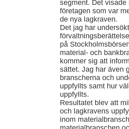
segment. Det visade s
företagen som var me
de nya lagkraven.
Det jag har undersökt
förvaltningsberättelse
på Stockholmsbörse
material- och bankbr
kommer sig att informa
sättet. Jag har även 
branscherna och unde
uppfyllts samt hur vä
uppfyllts.
Resultatet blev att m
och lagkravens uppfyl
inom materialbransc
materialbranschen o