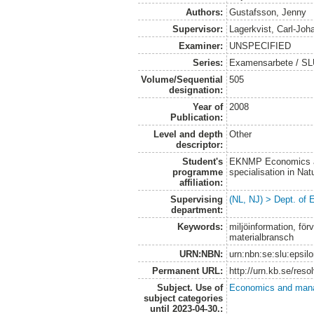
Authors:
Gustafsson, Jenny
Supervisor:
Lagerkvist, Carl-Joh
Examiner:
UNSPECIFIED
Series:
Examensarbete / SLU
Volume/Sequential
505
designation:
Year of
2008
Publication:
Level and depth
Other
descriptor:
Student's
EKNMP Economics an
programme
specialisation in N
affiliation:
Supervising
(NL, NJ) > Dept. of
department:
Keywords:
miljöinformation, fö
materialbransch
URN:NBN:
urn:nbn:se:slu:epsil
Permanent URL:
http://urn.kb.se/res
Subject. Use of
Economics and man
subject categories
until 2023-04-30.: