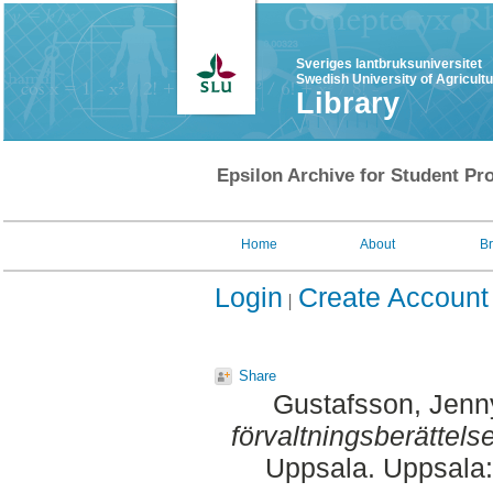
Sveriges lantbruksuniversitet
Swedish University of Agricult
Library
Epsilon Archive for Student Pro
Home
About
B
Login
Create Account
Share
Gustafsson, Jenn
förvaltningsberättels
Uppsala. Uppsala: