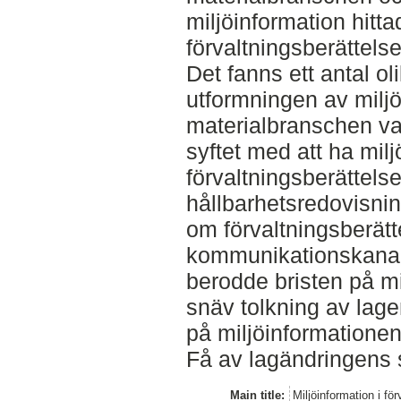
miljöinformation hitt
förvaltningsberättelse
Det fanns ett antal o
utformningen av miljö
materialbranschen var
syftet med att ha milj
förvaltningsberättels
hållbarhetsredovisnin
om förvaltningsberät
kommunikationskanal
berodde bristen på mi
snäv tolkning av lagen 
på miljöinformationen
Få av lagändringens s
Main title:
Miljöinformation i fö