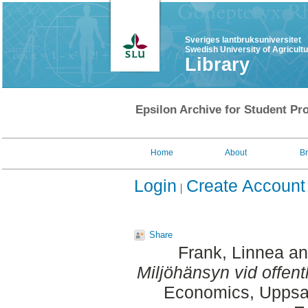
Sveriges lantbruksuniversitet
Swedish University of Agricult
Library
Epsilon Archive for Student Pro
Home
About
B
Login
Create Account
Share
Frank, Linnea
a
Miljöhänsyn vid offent
Economics, Uppsal