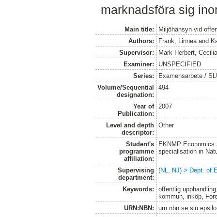
marknadsföra sig inom
Main title:
Miljöhänsyn vid offe
Authors:
Frank, Linnea
and
Ka
Supervisor:
Mark-Herbert, Cecili
Examiner:
UNSPECIFIED
Series:
Examensarbete / SLU
Volume/Sequential
494
designation:
Year of
2007
Publication:
Level and depth
Other
descriptor:
Student's
EKNMP Economics an
programme
specialisation in N
affiliation:
Supervising
(NL, NJ) > Dept. of
department:
Keywords:
offentlig upphandlin
kommun, inköp, Fore
URN:NBN:
urn:nbn:se:slu:epsil