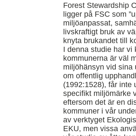
Forest Stewardship C
ligger på FSC som ”up
miljöanpassat, samhä
livskraftigt bruk av 
knyta brukandet till 
I denna studie har vi 
kommunerna är väl m
miljöhänsyn vid sina 
om offentlig upphand
(1992:1528), får inte 
specifikt miljömärke 
eftersom det är en di
kommuner i vår unde
av verktyget Ekologi
EKU, men vissa använ