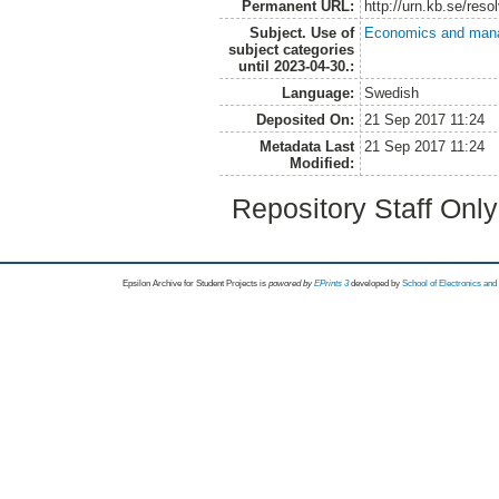
Permanent URL:
http://urn.kb.se/res
Subject. Use of
Economics and man
subject categories
until 2023-04-30.:
Language:
Swedish
Deposited On:
21 Sep 2017 11:24
Metadata Last
21 Sep 2017 11:24
Modified:
Repository Staff Onl
Epsilon Archive for Student Projects is
powored by
EPrints 3
developed by
School of Electronics an