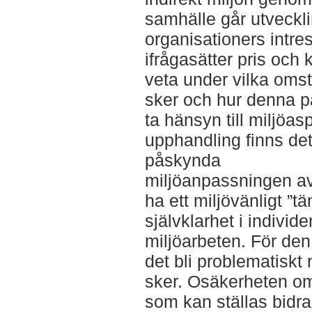
samhälle går utveckl
organisationers intre
ifrågasätter pris och kv
veta under vilka oms
sker och hur denna p
ta hänsyn till miljöasp
upphandling finns det
påskynda
miljöanpassningen av 
ha ett miljövänligt ”tä
självklarhet i individ
miljöarbeten. För de
det bli problematiskt
sker. Osäkerheten om
som kan ställas bidrar