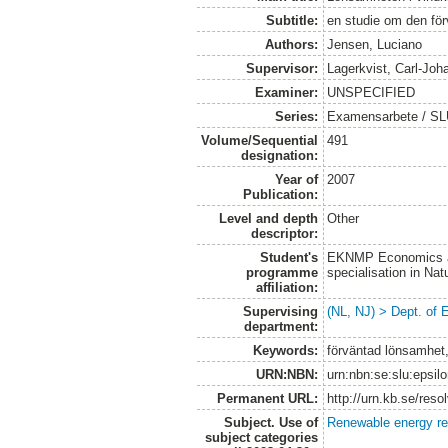
Subtitle:
en studie om den för
Authors:
Jensen, Luciano
Supervisor:
Lagerkvist, Carl-Joh
Examiner:
UNSPECIFIED
Series:
Examensarbete / SLU
Volume/Sequential
491
designation:
Year of
2007
Publication:
Level and depth
Other
descriptor:
Student's
EKNMP Economics an
programme
specialisation in N
affiliation:
Supervising
(NL, NJ) > Dept. of
department:
Keywords:
förväntad lönsamhet,
URN:NBN:
urn:nbn:se:slu:epsil
Permanent URL:
http://urn.kb.se/res
Subject. Use of
Renewable energy r
subject categories