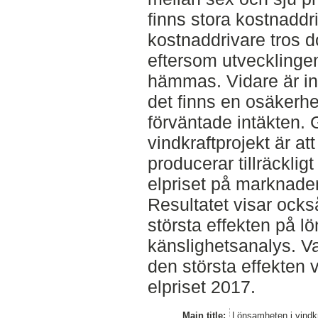
finns stora kostnaddr
kostnaddrivare tros 
eftersom utvecklingen
hämmas. Vidare är inv
det finns en osäkerh
förväntade intäkten.
vindkraftprojekt är at
producerar tillräcklig
elpriset på marknaden 
Resultatet visar ocks
största effekten på l
känslighetsanalys. V
den största effekten 
elpriset 2017.
Main title:
Lönsamheten i vindk