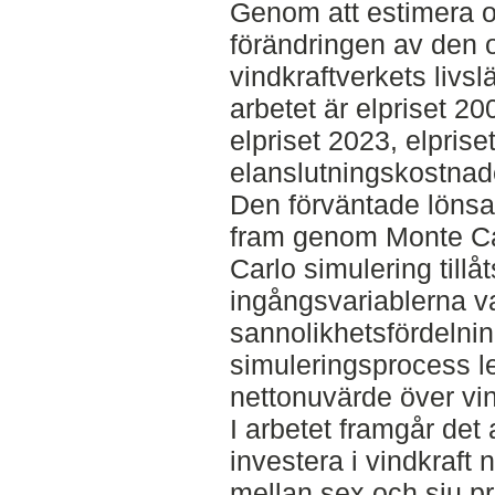
Genom att estimera o
förändringen av den 
vindkraftverkets livs
arbetet är elpriset 20
elpriset 2023, elprise
elanslutningskostnad
Den förväntade lönsam
fram genom Monte Car
Carlo simulering tillåt
ingångsvariablerna va
sannolikhetsfördelni
simuleringsprocess led
nettonuvärde över vin
I arbetet framgår det 
investera i vindkraft 
mellan sex och sju pro