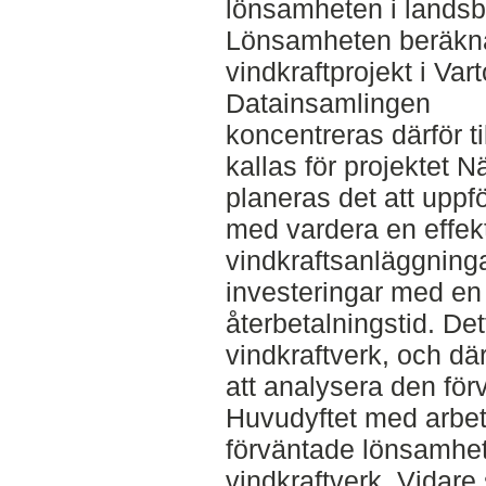
lönsamheten i landsb
Lönsamheten beräknad
vindkraftprojekt i Var
Datainsamlingen
koncentreras därför ti
kallas för projektet N
planeras det att uppf
med vardera en effe
vindkraftsanläggninga
investeringar med en
återbetalningstid. De
vindkraftverk, och d
att analysera den fö
Huvudyftet med arbet
förväntade lönsamhe
vindkraftverk. Vidare 