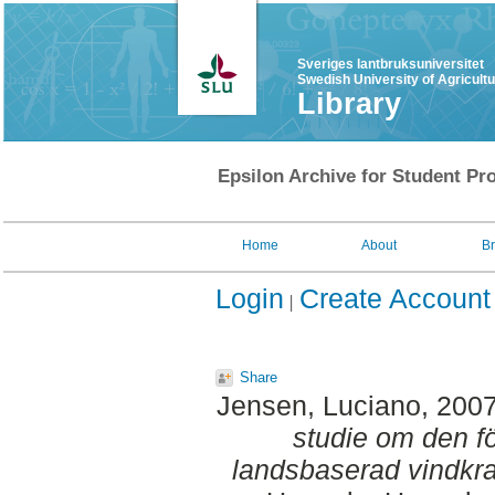
Sveriges lantbruksuniversitet
Swedish University of Agricult
Library
Epsilon Archive for Student Pro
Home
About
B
Login
Create Account
Share
Jensen, Luciano
, 200
studie om den f
landsbaserad vindkra