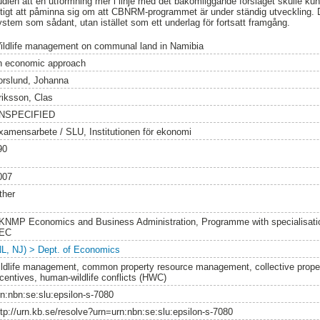
studien att en utformning mer i linje med det bakomliggande förslaget skulle ku
viktigt att påminna sig om att CBNRM-programmet är under ständig utveckling. D
ystem som sådant, utan istället som ett underlag för fortsatt framgång.
ildlife management on communal land in Namibia
n economic approach
orslund, Johanna
riksson, Clas
NSPECIFIED
xamensarbete / SLU, Institutionen för ekonomi
90
007
ther
KNMP Economics and Business Administration, Programme with specialisatio
EC
NL, NJ) > Dept. of Economics
ildlife management, common property resource management, collective proper
ncentives, human-wildlife conflicts (HWC)
rn:nbn:se:slu:epsilon-s-7080
ttp://urn.kb.se/resolve?urn=urn:nbn:se:slu:epsilon-s-7080