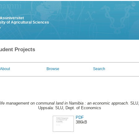
uksuniversitet
ity of Agricultural Sciences
y
udent Projects
About
Browse
Search
life management on communal land in Namibia : an economic approach.
SLU, 
Uppsala: SLU, Dept. of Economics
PDF
386kB