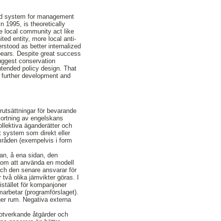
ased system for management
 1995, is theoretically
e local community act like
ted entity, more local anti-
erstood as better internalized
pears. Despite great success
suggest conservation
ntended policy design. That
r further development and
rutsättningar för bevarande
kortning av engelskans
llektiva äganderätter och
t system som direkt eller
mråden (exempelvis i form
lan, å ena sidan, den
nom att använda en modell
, och den senare ansvarar för
två olika jämvikter göras. I
istället för kompanjoner
marbetar (programförslaget).
ger rum. Negativa externa
motverkande åtgärder och