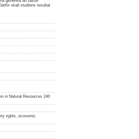
nna generera än bättre
ärför skall studiens resultat
n in Natural Resources 240
ty rights, economic