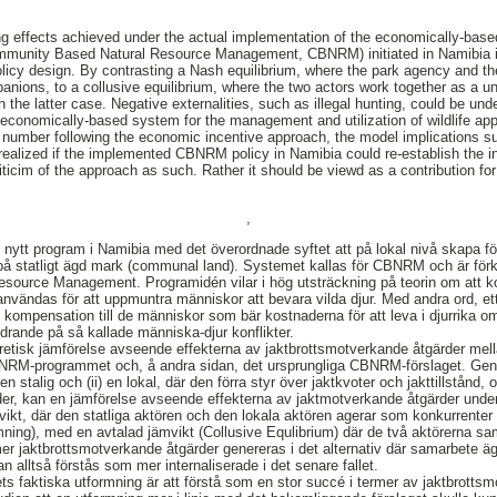
hing effects achieved under the actual implementation of the economically-b
(Community Based Natural Resource Management, CBNRM) initiated in Namibia in
olicy design. By contrasting a Nash equilibrium, where the park agency and th
nions, to a collusive equilibrium, where the two actors work together as a uni
in the latter case. Negative externalities, such as illegal hunting, could be und
 economically-based system for the management and utilization of wildlife ap
fe number following the economic incentive approach, the model implications 
 realized if the implemented CBNRM policy in Namibia could re-establish the i
iticim of the approach as such. Rather it should be viewd as a contribution fo
,
nytt program i Namibia med det överordnade syftet att på lokal nivå skapa fö
r på statligt ägd mark (communal land). Systemet kallas för CBNRM och är för
ource Management. Programidén vilar i hög utsträckning på teorin om att ko
vändas för att uppmuntra människor att bevara vilda djur. Med andra ord, et
 kompensation till de människor som bär kostnaderna för att leva i djurrika o
drande på så kallade människa-djur konflikter.
oretisk jämförelse avseende effekterna av jaktbrottsmotverkande åtgärder mel
BNRM-programmet och, å andra sidan, det ursprungliga CBNRM-förslaget. Ge
en stalig och (ii) en lokal, där den förra styr över jaktkvoter och jakttillstånd
er, kan en jämförelse avseende effekterna av jaktmotverkande åtgärder under 
ikt, där den statliga aktören och den lokala aktören agerar som konkurrenter 
ning), med en avtalad jämvikt (Collusive Equlibrium) där de två aktörerna sa
 mer jaktbrottsmotverkande åtgärder genereras i det alternativ där samarbete ä
kan alltså förstås som mer internaliserade i det senare fallet.
 faktiska utformning är att förstå som en stor succé i termer av jaktbrotts