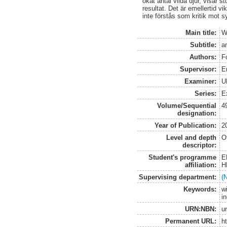
ökat antal vilda djur, visar 
resultat. Det är emellertid 
inte förstås som kritik mot s
Main title:
W
Subtitle:
a
Authors:
F
Supervisor:
E
Examiner:
U
Series:
E
Volume/Sequential
4
designation:
Year of Publication:
2
Level and depth
O
descriptor:
Student's programme
E
affiliation:
H
Supervising department:
(
Keywords:
w
i
URN:NBN:
u
Permanent URL:
h