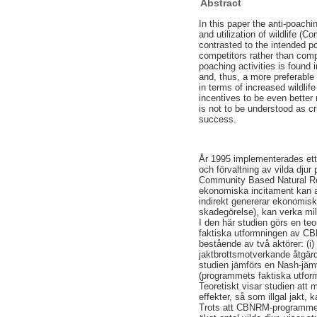
Abstract
In this paper the anti-poac
and utilization of wildlife 
contrasted to the intended p
competitors rather than compa
poaching activities is found 
and, thus, a more preferable
in terms of increased wildli
incentives to be even better
is not to be understood as cr
success.
År 1995 implementerades ett 
och förvaltning av vilda dju
Community Based Natural Res
ekonomiska incitament kan an
indirekt genererar ekonomisk
skadegörelse), kan verka mil
I den här studien görs en te
faktiska utformningen av C
bestående av två aktörer: (i) 
jaktbrottsmotverkande åtgärd
studien jämförs en Nash-jämv
(programmets faktiska utform
Teoretiskt visar studien att
effekter, så som illgal jakt, 
Trots att CBNRM-programmets