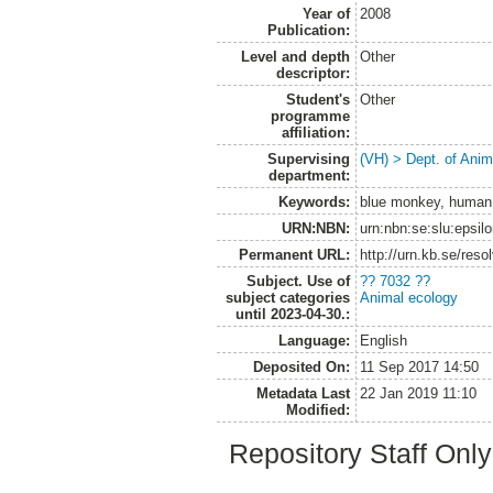
Year of
2008
Publication:
Level and depth
Other
descriptor:
Student's
Other
programme
affiliation:
Supervising
(VH) > Dept. of Anim
department:
Keywords:
blue monkey, human i
URN:NBN:
urn:nbn:se:slu:epsil
Permanent URL:
http://urn.kb.se/res
Subject. Use of
?? 7032 ??
subject categories
Animal ecology
until 2023-04-30.:
Language:
English
Deposited On:
11 Sep 2017 14:50
Metadata Last
22 Jan 2019 11:10
Modified:
Repository Staff Onl