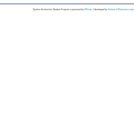
Epsilon Archive for Student Projects is
powored by
EPrints 3
developed by
School of Electronics an