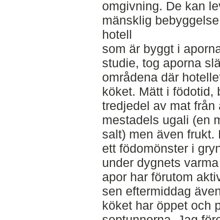
omgivning. De kan le
mänsklig bebyggelse, 
hotell
som är byggt i apornas
studie, tog aporna sl
områdena där hotelle
köket. Mätt i födotid,
tredjedel av mat från
mestadels ugali (en 
salt) men även frukt.
ett födomönster i gry
under dygnets varma 
apor har förutom akti
sen eftermiddag även 
köket har öppet och p
soptunnorna. Jag för