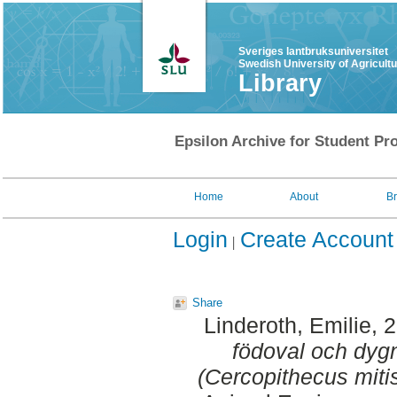
Sveriges lantbruksuniversitet
Swedish University of Agricult
Library
Epsilon Archive for Student Pro
Home
About
B
Login
Create Account
Share
Linderoth, Emilie
, 
födoval och dyg
(Cercopithecus miti