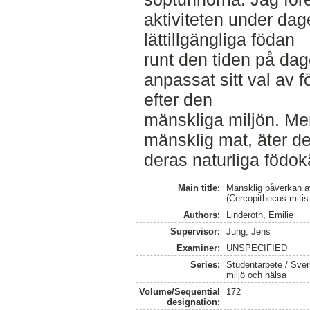
aktiviteten under da
lättillgängliga födan
runt den tiden på da
anpassat sitt val av
efter den
mänskliga miljön. Men
mänsklig mat, äter de 
deras naturliga födokä
Main title:
Mänsklig påverkan a
(Cercopithecus mitis
Authors:
Linderoth, Emilie
Supervisor:
Jung, Jens
Examiner:
UNSPECIFIED
Series:
Studentarbete / Sveri
miljö och hälsa
Volume/Sequential
172
designation: