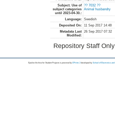
Subject. Use of
?? 7032 ??
subject categories
Animal husbandry
until 2023-04-30.:
Language:
Swedish
Deposited On:
11 Sep 2017 14:48
Metadata Last
26 Sep 2017 07:32
Modified:
Repository Staff Onl
Epsilon Archive for Student Projects is
powored by
EPrints 3
developed by
School of Electronics an