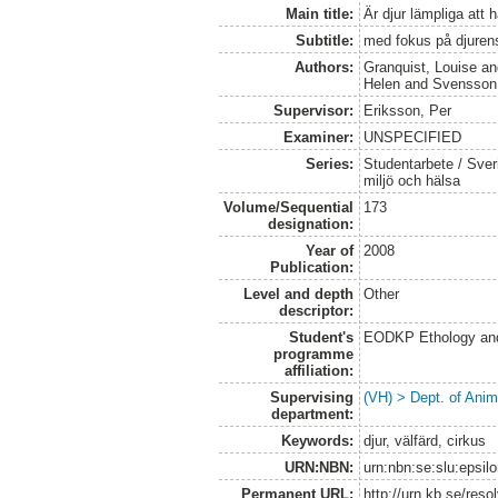
Main title:
Är djur lämpliga att
Subtitle:
med fokus på djurens
Authors:
Granquist, Louise
a
Helen
and
Svensson
Supervisor:
Eriksson, Per
Examiner:
UNSPECIFIED
Series:
Studentarbete / Sveri
miljö och hälsa
Volume/Sequential
173
designation:
Year of
2008
Publication:
Level and depth
Other
descriptor:
Student's
EODKP Ethology an
programme
affiliation:
Supervising
(VH) > Dept. of Anim
department:
Keywords:
djur, välfärd, cirkus
URN:NBN:
urn:nbn:se:slu:epsil
Permanent URL:
http://urn.kb.se/res