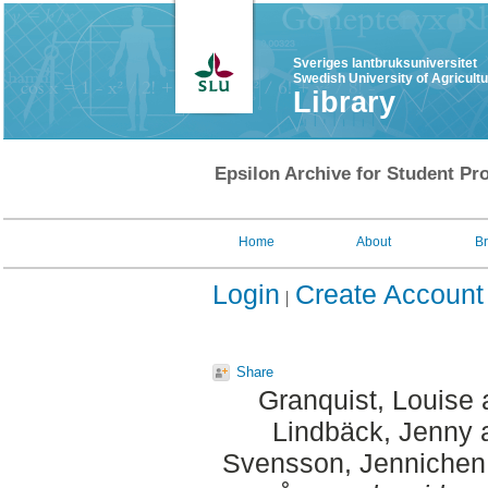
Sveriges lantbruksuniversitet
Swedish University of Agricult
Library
Epsilon Archive for Student Pro
Home
About
B
Login
Create Account
Share
Granquist, Louise
Lindbäck, Jenny
Svensson, Jennichen