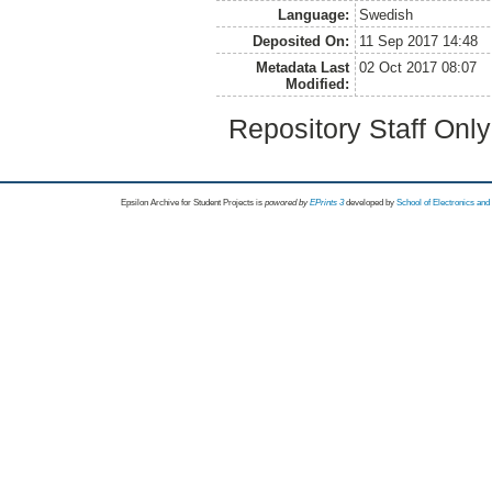
Language:
Swedish
Deposited On:
11 Sep 2017 14:48
Metadata Last
02 Oct 2017 08:07
Modified:
Repository Staff Onl
Epsilon Archive for Student Projects is
powored by
EPrints 3
developed by
School of Electronics an