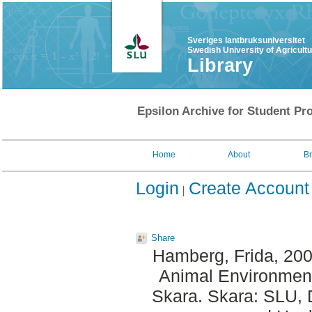
Sveriges lantbruksuniversitet
Swedish University of Agricult
Library
Epsilon Archive for Student Pro
Home
About
B
Login
Create Account
Share
Hamberg, Frida
, 20
Animal Environment
Skara. Skara: SLU, 