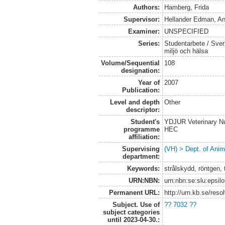
Authors:
Hamberg, Frida
Supervisor:
Hellander Edman, A
Examiner:
UNSPECIFIED
Series:
Studentarbete / Sveri
miljö och hälsa
Volume/Sequential
108
designation:
Year of
2007
Publication:
Level and depth
Other
descriptor:
Student's
YDJUR Veterinary Nu
programme
HEC
affiliation:
Supervising
(VH) > Dept. of Anim
department:
Keywords:
strålskydd, röntgen, 
URN:NBN:
urn:nbn:se:slu:epsil
Permanent URL:
http://urn.kb.se/res
Subject. Use of
?? 7032 ??
subject categories
until 2023-04-30.: