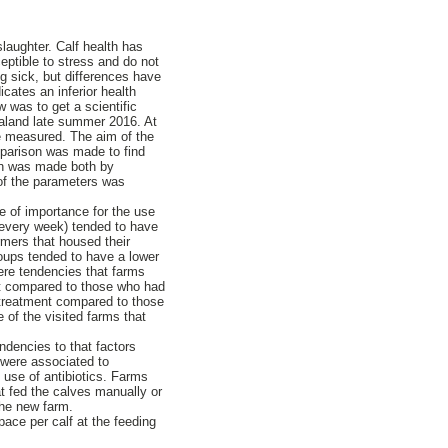
laughter. Calf health has
ptible to stress and do not
g sick, but differences have
cates an inferior health
w was to get a scientific
taland late summer 2016. At
re measured. The aim of the
omparison was made to find
son was made both by
 of the parameters was
e of importance for the use
 (every week) tended to have
rmers that housed their
groups tended to have a lower
ere tendencies that farms
nt compared to those who had
f treatment compared to those
 of the visited farms that
ndencies to that factors
 were associated to
 use of antibiotics. Farms
at fed the calves manually or
the new farm.
pace per calf at the feeding