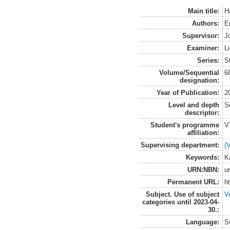
Main title:
H
Authors:
E
Supervisor:
J
Examiner:
L
Series:
S
Volume/Sequential
6
designation:
Year of Publication:
2
Level and depth
S
descriptor:
Student's programme
V
affiliation:
Supervising department:
(
Keywords:
Ka
URN:NBN:
u
Permanent URL:
h
Subject. Use of subject
V
categories until 2023-04-
30.:
Language:
S