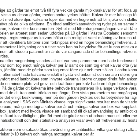
rige att gårdar tar emot två till fyra veckor gamla mjölkraskalvar för att föda u
vissa av dessa gårdar, medan andra lyckas bättre. Kalvar är mer känsliga för s
t med äldre djur. Kalvarna löper därmed en högre risk att bli sjuka och skilln
vs på de olika gårdarna. En ökad antibiotikaanvändning tyder på en sämre häl
aren, kalven eller konsumenten. Syftet med litteraturgenomgången var att få en
a delen av arbetet som sedan utfördes på 10 gårdar i Västra Götaland sensom
rvju, registreringar av kalvars hälsa och renlighet samt mätning av boxens u
ar att identifiera faktorer som förknippas med en högre behandlingsfrekvens. 
 parametrar i inhysning och rutiner som kan ha betydelse för att kunna minska 
nom att studera parametrar när de var rangordnade efter behandlingsfrekvens
ordes.
na efter rangordning visades att det var sex parametrar som hade tendenser til
rdar som tog emot många kalvar per år samt de som tog emot kalvar ofta (var
, jämfört med de gårdar som tog emot färre djur och mer sällan. Lantbrukarna
, alternativt hade kalvarna enskilt inhysta vid ankomst och senare i större gr
ämfört med lantbrukare som inhyste kalvarna i större grupper direkt från ankom
ade en mindre plats vid grov- och kraftfoder per kalv hade en högre behandlin
 På de gårdar dit kalvarna inte behövde transporteras lika länge verkade vara
 med de dit transportsträckan var längre. Den sista parametern var omgångsu
e det enligt beskrivning, men på den gården tycktes det ha betydelse för lägr
ka analysen i SAS och Minitab visade inga signifikanta resultat men de visade t
oderbord, många mottagna kalvar per år och många kalvar per box var kopplade
i box jämfört med hydda visade ett samband till ökad användning av antibioti
n ökad kalvdödlighet, jämfört med de gårdar som utfodrade manuellt eller me
hälsokontroll och den statistiska analysen visar även att frekvensen av hos
ktorer som orsakade ökad användning av antibiotika, vilka gav utslag i alla a
orlekar (>10 kalvar) och många mottagna kalvar per år.