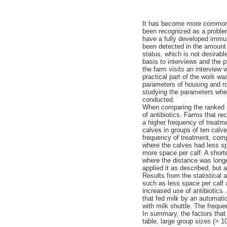
It has become more common i
been recognized as a problem
have a fully developed immun
been detected in the amount o
status, which is not desirable
basis to interviews and the 
the farm visits an interview
practical part of the work wa
parameters of housing and r
studying the parameters when
conducted.
When comparing the ranked p
of antibiotics. Farms that r
a higher frequency of treatm
calves in groups of ten calve
frequency of treatment, comp
where the calves had less s
more space per calf. A short
where the distance was longer
applied it as described, but a
Results from the statistical
such as less space per calf 
increased use of antibiotics
that fed milk by an automati
with milk shuttle. The frequ
In summary, the factors that
table, large group sizes (> 