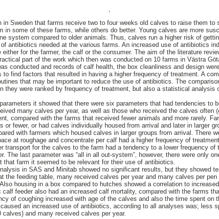
,
n Sweden that farms receive two to four weeks old calves to raise them to s
 in some of these farms, while others do better. Young calves are more susce
e system compared to older animals. Thus, calves run a higher risk of gettin
f antibiotics needed at the various farms. An increased use of antibiotics indi
 either for the farmer, the calf or the consumer. The aim of the literature revie
practical part of the work which then was conducted on 10 farms in Västra Gö
 was conducted and records of calf health, the box cleanliness and design we
s to find factors that resulted in having a higher frequency of treatment. A c
outines that may be important to reduce the use of antibiotics. The compari
 they were ranked by frequency of treatment, but also a statistical analysis
arameters it showed that there were six parameters that had tendencies to b
eceived many calves per year, as well as those who received the calves often
ent, compared with the farms that received fewer animals and more rarely. Fa
s or fewer, or had calves individually housed from arrival and later in larger 
ared with farmers which housed calves in larger groups from arrival. There w
pace at roughage and concentrate per calf had a higher frequency of treatme
er transport for the calves to the farm had a tendency to a lower frequency o
. The last parameter was “all in all out-system”, however, there were only one
t that farm it seemed to be relevant for their use of antibiotics.
 analysis in SAS and Minitab showed no significant results, but they showed te
at the feeding table, many received calves per year and many calves per pen
. Also housing in a box compared to hutches showed a correlation to increased
c calf feeder also had an increased calf mortality, compared with the farms th
ency of coughing increased with age of the calves and also the time spent on 
 caused an increased use of antibiotics, according to all analyses was; less s
10 calves) and many received calves per year.