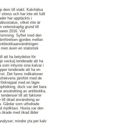
pp dem till slakt. Kalvhälsa
tress och har inte ett fullt
ader har upptäckts i
sostatus, vilket inte är
 vetenskaplig grund till
maren 2016. Vid
tformning. Syftet med den
Jämförelsen gjordes mellan
antibiotikaanvändningen.
 men även en statistisk
l att ha betydelse för
je vecka) tenderade att ha
 som inhyste sina kalvar i
upper tenderade att ha en
st. Det fanns indikationer
gsfrekvens jämfört med de
 förknippat med en lägre
ppfödning, dock var det bara
e användning av antibiotika.
endenser till att faktorer
 till ökad användning av
ka. Gårdar som utfodrade
d mjölktaxi. Hosta var den
ta ökade med ökad ålder
nalyser; mindre yta per kalv