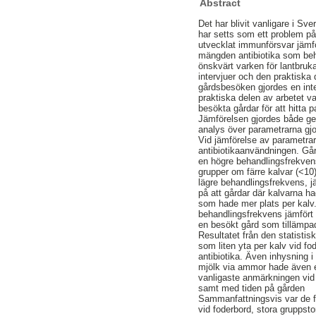
Abstract
Det har blivit vanligare i Sve
har setts som ett problem på 
utvecklat immunförsvar jämför
mängden antibiotika som behö
önskvärt varken för lantbruk
intervjuer och den praktisk
gårdsbesöken gjordes en inte
praktiska delen av arbetet v
besökta gårdar för att hitta
Jämförelsen gjordes både ge
analys över parametrarna gj
Vid jämförelse av parametrar
antibiotikaanvändningen. Gå
en högre behandlingsfrekvens
grupper om färre kalvar (<10)
lägre behandlingsfrekvens, j
på att gårdar där kalvarna h
som hade mer plats per kalv.
behandlingsfrekvens jämfört
en besökt gård som tillämpad
Resultatet från den statistis
som liten yta per kalv vid f
antibiotika. Även inhysning 
mjölk via ammor hade även e
vanligaste anmärkningen vid 
samt med tiden på gården
Sammanfattningsvis var de fa
vid foderbord, stora gruppst