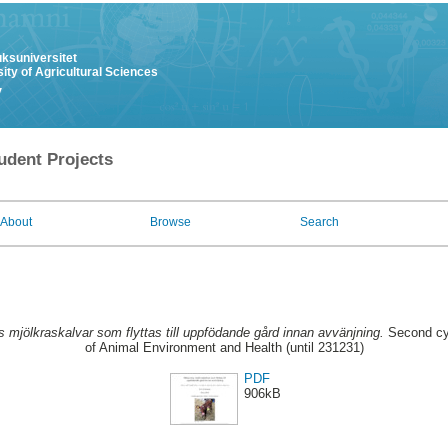
uksuniversitet
ity of Agricultural Sciences
y
udent Projects
About
Browse
Search
 mjölkraskalvar som flyttas till uppfödande gård innan avvänjning.
Second cyc
of Animal Environment and Health (until 231231)
PDF
906kB