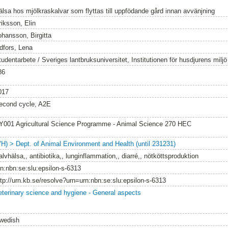
älsa hos mjölkraskalvar som flyttas till uppfödande gård innan avvänjning
riksson, Elin
ohansson, Birgitta
idfors, Lena
tudentarbete / Sveriges lantbruksuniversitet, Institutionen för husdjurens milj
86
017
econd cycle, A2E
Y001 Agricultural Science Programme - Animal Science 270 HEC
VH) > Dept. of Animal Environment and Health (until 231231)
lvhälsa,, antibiotika,, lunginflammation,, diarré,, nötköttsproduktion
rn:nbn:se:slu:epsilon-s-6313
ttp://urn.kb.se/resolve?urn=urn:nbn:se:slu:epsilon-s-6313
eterinary science and hygiene - General aspects
wedish