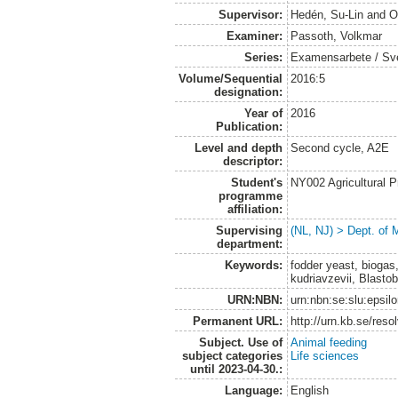
Supervisor:
Hedén, Su-Lin
and
O
Examiner:
Passoth, Volkmar
Series:
Examensarbete / Sveri
Volume/Sequential
2016:5
designation:
Year of
2016
Publication:
Level and depth
Second cycle, A2E
descriptor:
Student's
NY002 Agricultural
programme
affiliation:
Supervising
(NL, NJ) > Dept. of 
department:
Keywords:
fodder yeast, bioga
kudriavzevii, Blasto
URN:NBN:
urn:nbn:se:slu:epsil
Permanent URL:
http://urn.kb.se/res
Subject. Use of
Animal feeding
subject categories
Life sciences
until 2023-04-30.:
Language:
English