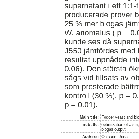
supernatant i ett 1:1-
producerade prover b
25 % mer biogas jäm
W. anomalus ( p = 0.
kunde ses då supernat
J550 jämfördes med k
resultat uppnådde inte
0.06). Den största ök
sågs vid tillsats av ob
som presterade bätt
kontroll (30 %), p = 
p = 0.01).
Main title:
Fodder yeast and bio
Subtitle:
optimization of a sin
biogas output
Authors:
Ohlsson, Jonas