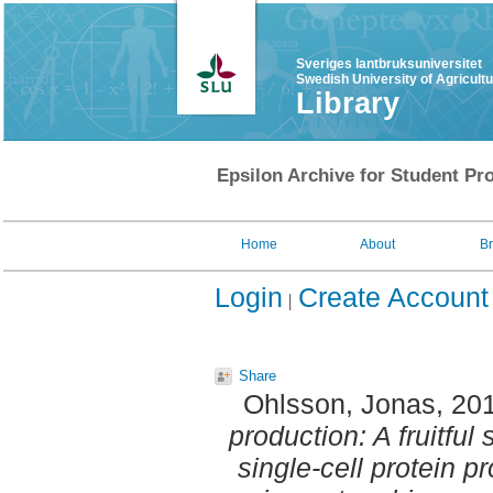
Sveriges lantbruksuniversitet
Swedish University of Agricult
Library
Epsilon Archive for Student Pro
Home
About
B
Login
Create Account
Share
Ohlsson, Jonas
, 20
production: A fruitful
single-cell protein p