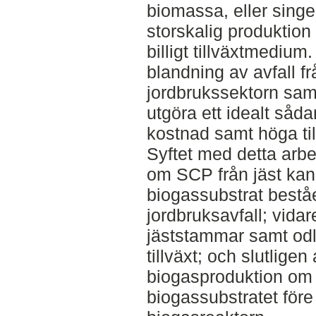
biomassa, eller singel
storskalig produktion 
billigt tillväxtmedium
blandning av avfall f
jordbrukssektorn sam
utgöra ett idealt såd
kostnad samt höga til
Syftet med detta arbe
om SCP från jäst kan
biogassubstrat bestå
jordbruksavfall; vidar
jäststammar samt odli
tillväxt; och slutligen
biogasproduktion om 
biogassubstratet före