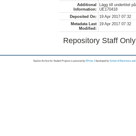
Additional
Lägg till undertitel p
Information:
UE170418
Deposited On:
19 Apr 2017 07:32
Metadata Last
19 Apr 2017 07:32
Modified:
Repository Staff Onl
Epsilon Archive for Student Projects is
powored by
EPrints 3
developed by
School of Electronics an