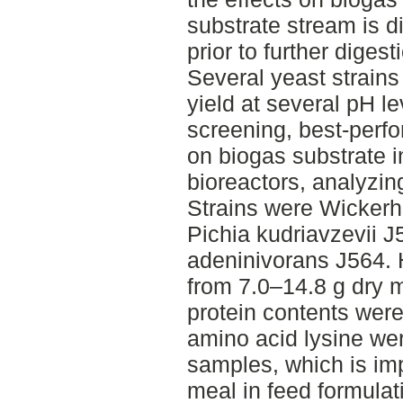
substrate stream is d
prior to further digest
Several yeast strain
yield at several pH l
screening, best-perfo
on biogas substrate i
bioreactors, analyzin
Strains were Wicke
Pichia kudriavzevii J
adeninivorans J564.
from 7.0–14.8 g dry m
protein contents were
amino acid lysine wer
samples, which is imp
meal in feed formulat