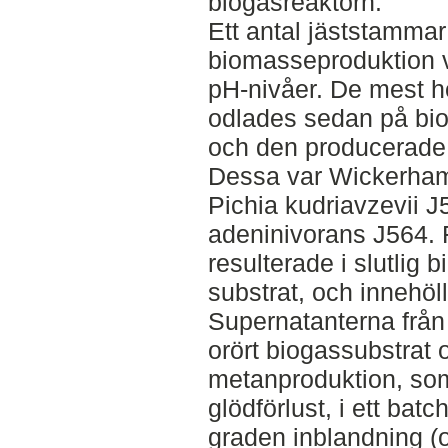
biogasreaktorn.
Ett antal jäststammar
biomasseproduktion v
pH-nivåer. De mest 
odlades sedan på bio
och den producerade
Dessa var Wickerha
Pichia kudriavzevii J
adeninivorans J564. 
resulterade i slutlig 
substrat, och innehöl
Supernatanterna frå
orört biogassubstrat 
metanproduktion, so
glödförlust, i ett bat
graden inblandning (